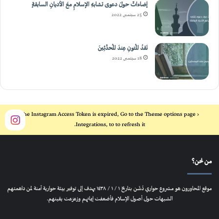
إضاءاتٌ حولَ دعوى تشابهِ الإسلامِ معَ الأديانِ السابقةٍ
25 سبتمبر, 2022
نَقدُ المُتونِ عِندَ المُحدِّثِينَ
18 سبتمبر, 2022
The Instagram Access Token is expired, Go to the Theme options page >
Integrations, to to refresh it.
من نحن؟
موقع المحاورون هو مشروع حواري دُشّن بتاريخ ١ / ١ / ١٤٣٨ يهدف إلى توفير بيئة حوارية آمنة لمن داهمتهم
الشبهات حول أصول الإسلام فأضعفت إيمانهم وزعزعت يقينهم.