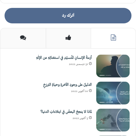
اترك رد
أزمةُ الإنسانِ المُتسيِّدِ في استغنائِهِ عن الإلٰهِ
31 ديسمبر, 2022
الدليلُ على وجودِ الآخرةِ وحياةِ البَرزخِ
10 أكتوبر, 2022
لماذا لا ينجحُ البعضُ في ابتلاءاتِ الدنيا؟
3 أكتوبر, 2022