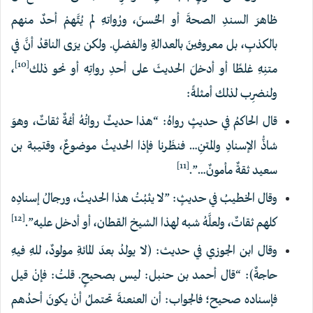
ظاهرَ السندِ الصحةَ أو الحُسنَ، ورُواتهِ لم يُتَّهمْ أحدٌ منهم
بالكذبِ، بل معروفينَ بالعدالةِ والفضلِ. ولكن يرَى الناقدُ أنَّ في
[10]
متنِهِ غلطًا أو أدخلَ الحديثَ على أحدِ رواتِه أو نحو ذلك
،
ولنضرِب لذلك أمثلةً:
قال الحاكمُ في حديثٍ رواهُ: “هذا حديثٌ رواتُهُ أئمةٌ ثقاتٌ، وهوَ
‌شاذُّ ‌الإسنادِ ‌والمتنِ… فنظَرنا فإذا الحديثُ موضوعٌ، وقتيبة بن
[11]
سعيد ثقةٌ مأمونٌ…”.
وقال الخطيبُ في حديثٍ: ‌”لا ‌يثبُتُ ‌هذا ‌الحديثُ، ورجالُ إسنادِه
[12]
كلهم ثقاتٌ، ولعلَّهُ شبه لهذا الشيخ القطان، أو أدخل عليه”.
وقال ابن الجوزي في حديث: (لا يولدُ بعدَ المائةِ مولودٌ، للهِ فيهِ
حاجةٌ): “قال أحمد بن حنبل: ليس بصحيحٍ. قلتُ: فإنْ قيل
فإسناده صحيح؛ فالجواب: أن العنعنةَ تحتملُ أنْ يكونَ أحدُهم