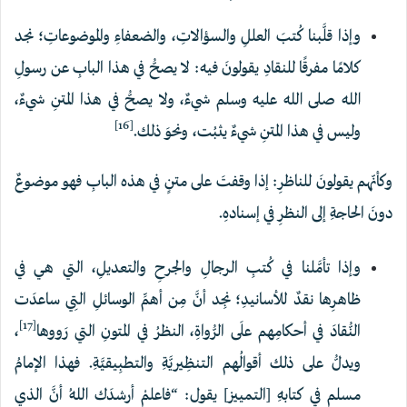
وإذا قلَّبنا كُتبَ العللِ والسؤالاتِ، والضعفاءِ والموضوعاتِ؛ نجد
كلامًا مفرقًا للنقادِ يقولونَ فيه: لا يصحُّ في هذا البابِ عن رسولِ
الله صلى الله عليه وسلم شيءٌ، ولا يصحُّ في هذا المتنِ شيءٌ،
[16]
وليس في هذا ‌المتنِ شيءٌ يثبُت، ونحوَ ذلك.
وكأنّهم يقولونَ للناظرِ: إذا وقفتَ على متنٍ في هذه البابِ فهو موضوعٌ
دونَ الحاجةِ إلى النظرِ في إسنادهِ.
وإذا تأمَّلنا في كُتبِ الرجالِ والجرحِ والتعديلِ، التي هي في
ظاهرِها نقدٌ للأسانيدِ؛ نجِد أنَّ مِن أهمِّ الوسائلِ التِي ساعدَت
[17]
النُّقادَ في أحكامِهم علَى الرُّواةِ، النظرُ في المتونِ التي رَووها
،
ويدلُّ على ذلك أقوالُهم التنظِيريَّةِ والتطبِيقيَّةِ. فهذا الإمامُ
مسلم في كتابهِ [التمييز] يقول: “فاعلمْ أرشدَك اللهُ أنَّ الذي