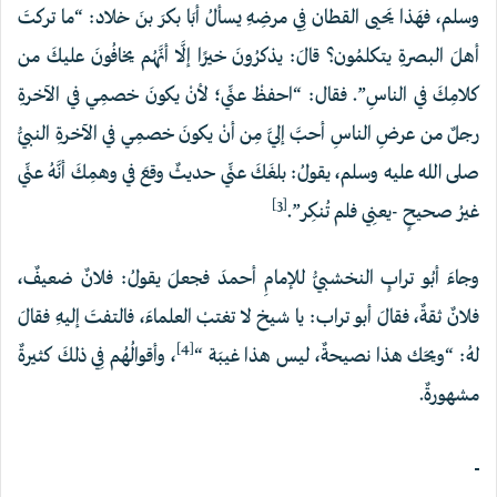
وسلم، فهَذا يَحيى القطان فِي مرضِهِ يسألُ أبَا بكرَ بنَ خلاد: “ما تركتَ
أهلَ البصرةِ يتكلمُون؟ قالَ: يذكرُونَ خيرًا إلَّا أنَّهُم يخافُونَ عليكَ من
كلامِكَ في الناسِ”. فقال: “احفظْ عنِّي؛ لأنْ يكونَ ‌خصمِي في الآخرةِ
رجلٌ من عرضِ الناسِ أحبَّ إليَّ مِن أنْ يكونَ ‌خصمِي في الآخرةِ النبيُّ
صلى الله عليه وسلم، يقولُ: بلغَكَ عنِّي حديثٌ وقعَ في وهمِكَ أنَّهُ عنِّي
[3]
غيرُ صحيحٍ -يعنِي فلم تُنكِر”.
وجاءَ أبُو ترابٍ النخشبيُّ للإمامِ أحمدَ فجعلَ يقولُ: فلانٌ ضعيفٌ،
فلانٌ ثقةٌ، فقالَ أبو تراب: يا شيخ لا تغتبْ العلماءَ، فالتفتَ إليهِ فقالَ
[4]
لهُ: “ويحَك هذا نصيحةٌ، ليس هذا غيبَة “
، وأقوالُهُم فِي ذلكَ كثيرةٌ
مشهورةٌ.