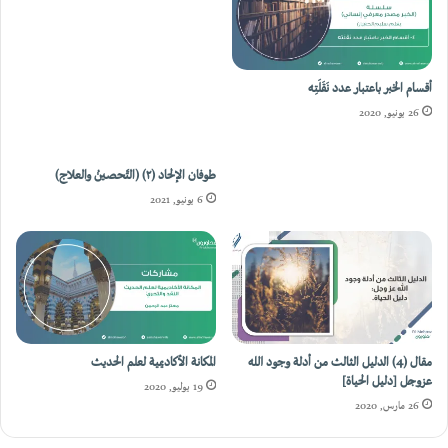
أقسام الخبر باعتبار عدد نَقَلَتِه
طوفان الإلحاد (٢) (التَّحصينُ والعلاج)
26 يونيو, 2020
6 يونيو, 2021
مقال (4) الدليل الثالث من أدلة وجود الله
المكانة الأكاديمية لعلم الحديث
عزوجل [دليل الحياة]
19 يوليو, 2020
26 مارس, 2020
اترك رد