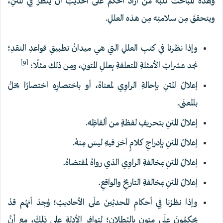
وهذه المباحثُ تُنَبّهُ مَن أرادَ الحكمَ علَى الحديثِ أنْ ينظُرَ فِي المتنِ،
ويتحققَ مِن سلامتِه مِن هذه العللِ.
وإذا نظرنا في كتبِ العللِ التي هي ميدانُ تطبيقِ قواعدِ النقدِ؛
[9]
نجد عشراتِ الأمثلةِ المتعلقةِ بِعللِ المتونِ، ومِن ذلك مثلًا:
إعلالُ المتنِ بإحالةِ الراوِي لمعناهُ، أو باختصارِهِ اختصارًا يخلُّ
بالمعنَى.
إعلالُ المتنِ بتحريفِ لفظةٍ من ألفاظِه.
إعلالُ المتنِ بِإدراجِ كلامٍ آخرَ فيهِ ليسَ مِنهُ.
إعلالُ المتنِ بمخالفةِ الراوِي الذي رواهُ لمقتضاهُ.
إعلالُ المتنِ بمخالفةِ التاريخِ والواقعِ.
وإذا نظرْنا فِي أحكامِ المحدثِينَ علَى الأحاديثِ؛ وُجِدَ أنهُم قدْ
يحكمُونَ علَى متونٍ بالبُطلانِ؛ لتوافرِ الأدلةِ على ذلكَ، مع أنَّ