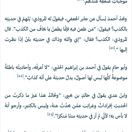
موجباتِ ضعفِه عندَهم.
ونجدُ أحمدَ يُسأل عن جابر الجعفي، فيقولُ له المروذي: يُتَّهمُ في حديثِه
بالكذبِ؟ فيقولُ: “مَن طعنَ فيهِ فإنَّما يطعنُ بما يخافُ من الكذبِ”. قال
المروذي: الكذب؟ فقال: “إي واللهِ وذاك في ‌حديثِه ‌بيِّنٌ إذَا نظرتَ
[21]
إليها “.
وأبو حاتمٍ يقولُ في ‌أحمد بن إبراهيم الحلبي: “لا أعرفُه، وأحاديثُه ‌باطلةٌ
[22]
موضوعةٌ كلُّها ليسَ لها أصولٌ، ‌يدلُّ ‌حديثهُ على أنّه كذابٌ”.
وابنُ عدي يقولُ في خالدٍ بن يحيى: “ولخالدٌ هذا غيرُ ما ذكرتُ من
الحديثِ إفراداتٌ وغرائِبَ عمَّن يحدِّثُ عنهُ، وليسَ بالكثيرِ، وأرجو أنهَّ
[23]
لا بأسَ بهِ؛ لأنِّي لم أرَ ‌في ‌حديثِه ‌متنًا مُنكرًا”.