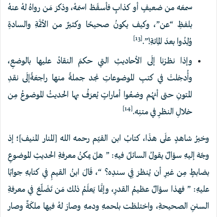
سمعَه من ضعيفٍ أو كذابٍ فأسقَطَ اسمَهُ، وذكرَ مَن رواهُ لهُ عنهُ
بلفظِ “عن”، وكيف يكونُ صحيحًا وكثيرٌ من الأئمَّةِ والسادةِ
[13]
‌وُلِدُوا ‌بعدَ المِائةِ!”.
وإذا نظرْنا إلَى الأحاديثِ التي حكمَ النقادُ عليها بالوضعِ،
وأُدخِلتْ في كتبِ الموضوعاتِ نجد جملةً منها راجعَةًإلَى نقدِ
المتونِ حتى أنهُم وضعُوا أماراتٍ يُعرَفُ بها الحديثُ الموضوعُ مِن
[14]
خلالِ النظرِ في متنِه.
وخيرُ شاهدٍ علَى هذَا، كتابُ ابن القيّم رحمه الله [المنار المنيف]؛ إذ
وجّهَ إليهِ سؤالٌ يقولُ السائلُ فيهِ: ” ‌هلْ ‌يمكنُ معرفةِ الحديثِ الموضوعِ
بضابطٍ مِن غيرِ أن يُنظرَ فِي سندِه؟ “، قَالَ ابنُ القيمِ في كتابهِ جوابًا
عليهِ: ” فهذا سؤالٌ عظيمُ القدرِ، وإنَّما يَعلَمُ ذلك مَن تَضَلّعَ في معرفةِ
السننِ الصحيحةِ، واختلطَت بلحمهِ ودمهِ وصارَ لهُ فيها ملكَةٌ وصار