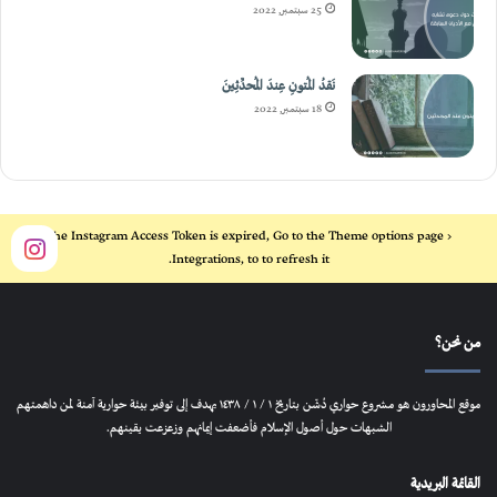
18 سبتمبر, 2022
The Instagram Access Token is expired, Go to the Theme options page >
Integrations, to to refresh it.
من نحن؟
موقع المحاورون هو مشروع حواري دُشّن بتاريخ ١ / ١ / ١٤٣٨ يهدف إلى توفير بيئة حوارية آمنة لمن داهمتهم
الشبهات حول أصول الإسلام فأضعفت إيمانهم وزعزعت يقينهم.
القائمة البريدية