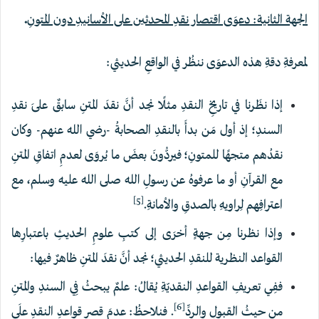
الجهة الثانية: دعوَى اقتصار نقدِ المحدثين على الأسانيدِ دون المتونِ
.
لمعرفةِ دقةِ هذه الدعوَى ننظُر في الواقعِ الحديثي:
إذا نظَرنا في تاريخِ النقدِ مثلًا نجد أنَّ نقدَ المتنِ سابقٌ علىَ نقدِ
السندِ؛ إذ أول مَن بدأَ بالنقدِ الصحابةُ -رضي الله عنهم- وكان
نقدُهم متجهًا للمتونِ؛ فيردُّونَ بعضَ ما يُروَى لعدمِ اتفاقِ المتنِ
مع القرآنِ أو ما عرفوهُ عن رسولِ الله صلى الله عليه وسلم، مع
[5]
اعترافِهم لِراويهِ بالصدقِ والأمانةِ.
وإذا نظرنا مِن جهةٍ أخرَى إلى كتبِ علومِ الحديثِ باعتبارِها
القواعد النظرية للنقدِ الحديثي؛ نجد أنَّ نقدَ المتنِ ظاهرٌ فيها:
ففِي تعريفِ القواعدِ النقديّةِ يُقالُ: علمٌ يبحثُ فِي السندِ والمتنِ
[6]
من حيثُ القبولِ والردِّ
. فنلاحظُ: عدمَ قصرِ قواعدِ النقدِ علَى