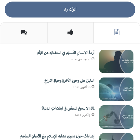
أزمةُ الإنسانِ المُتسيِّدِ في استغنائِهِ عن الإلٰهِ
31 ديسمبر, 2022
الدليلُ على وجودِ الآخرةِ وحياةِ البَرزخِ
10 أكتوبر, 2022
لماذا لا ينجحُ البعضُ في ابتلاءاتِ الدنيا؟
3 أكتوبر, 2022
إضاءاتٌ حولَ دعوى تشابهِ الإسلامِ معَ الأديانِ السابقةٍ
25 سبتمبر, 2022
نَقدُ المُتونِ عِندَ المُحدِّثِينَ