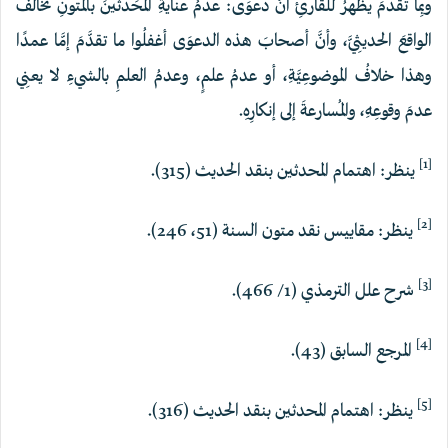
وبِما تقدمَ يظهرُ للقارئِ أنَّ دعوَى: عدمُ عنايةِ المحَدثينَ بالمتونِ تخالفُ
الواقعَ الحديثِيَّ، وأنَّ أصحابَ هذه الدعوَى أغفلُوا ما تقدَّمَ إمَّا عمدًا
وهذا خلافُ الموضوعِيَّةِ، أو عدمُ علمٍ، وعدمُ العلمِ بالشيءِ لا يعنِي
عدمَ وقوعِهِ، والمُسارعةَ إلى إنكارِهِ.
[1]
ينظر: اهتمام المحدثين بنقد الحديث (315).
[2]
ينظر: مقاييس نقد متون السنة (51، 246).
[3]
شرح علل الترمذي (1/ 466).
[4]
المرجع السابق (43).
[5]
ينظر: اهتمام المحدثين بنقد الحديث (316).