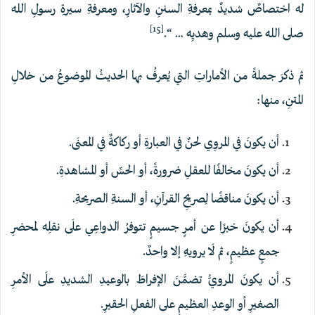
له اختصاصٌ شديدٌ بمعرفةِ السننِ والآثارِ، ومعرفةِ سيرةِ رسولِ الله
[15]
صلى الله عليه وسلم وهديِه … “.
ثم ذكرَ جملةً من الأماراتِ التي يُعرفُ بها الحديثُ الموضوعُ من خلالِ
المتنِ، منها:
أن يكونَ في المروِي لحنٌ في العبارةِ أو ركاكةٌ في المعنَى.
أن يكونَ مخالفًا للعقلِ ضرورةً، أو الحسِّ أو المشاهدةِ.
أن يكونَ مناقضًا لِصريحِ القرآنِ، أو السنةِ الصريحةِ.
أن يكونَ خبرًا عن أمرٍ جسيمٍ تتوفرُ الدواعِي علَى نقلِه لمحضرِ
جمعٍ عظيمٍ، ثم لَا يرويهِ إلا واحدٌ.
أن يكونَ المرويُّ تضمَّنَ الإفراطَ بالوعيدِ الشديدِ علَى الأمرِ
الصغيرِ أو الوعدِ العظيمِ على الفعلِ الحقيرِ.