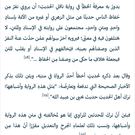
يدورُ بهِ معرفةُ الخطأِ في رِوايةِ ناقلِ الحديثِ؛ أن يروِي نفرٌ مِن
حُفاظ ِالناسِ حديثًا عن مثلِ الزهرِي أو غيرِهِ من الأئمةِ بإسنادٍ
واحدٍ ومتنٍ واحدٍ، مجتمعونَ على روايتهِ في الإسنادِ والمتنِ، لا
يختلفونَ فيهِ في معنًى؛ فيرويهِ آخرُ سِواهُم عمَّن حدَّث عنهُ النفرُ
الذين وصفناهُم بعينِه، فيُخالفهم في الإسنادِ أو يقلب المتنَ
[18]
فيجعلهُ بخلافِ ما حكى من وصفنا مِن الحفاظِ …”.
وقالَ بعدَ ذكرِهِ لحديثٍ أخطأَ أحدُ الرواةِ في متنِه، وبيّن ذلك بذكرِ
الأخبارِ الصحيحةِ التي تدفعهُ وتعارضُهُ: “بمثلِ هذهِ الروايةِ وأشباهِها؛
[19]
تركَ أهلُ الحديثِ حديثَ يحيى بن عبيد الله”.
فبيّنَ أنَّ تركَ المحدثين للراوِي إنما هو لمخالفتِه في متنِ هذه الروايةِ
وأشباهِها، ونسبَ ذلك لعلماءِ الجرحِ والتعديلِ مقرِّرًا أنَّ هذا مِن
[20]