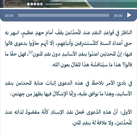
00:00
00:00
الناظرُ فِي قَواعدِ النقدِ عندَ المُحدِّثينَ يقفُ أمامَ جهدٍ عظيمٍ، انبهرَ بهِ
حتى أعداءُ السنةِ كالمُستَشرِقينَ وأَتباعِهِم، إلّا أنَّهم جاؤُوا بدعوَى قالوا
[1]
فيها: إنَّ المحدثِين اعتنُوا بنقدِ الأسانيدِ دونَ نقدِ المتونِ
، فهل حقًا ما
قالوا؟ هذا مَا سيُنَاقشُهُ هذَا المقالُ بعونِ اللهِ.
في بادئِ الأمرِ نلاحظُ في هذه الدعوَى إثباتَ عنايةِ المحدثينَ بنقدِ
الأسانيدِ، وهذا ما نوافق علَيهِ، وإنَّما الإِشكالُ فيها يظهرُ مِن جِهتَينِ:
الأولى: أنَّ هذهِ الدَّعوَى تجعلُ نقدَ الإسنادِ كأنَّهُ مقصُودٌ لِذاتِهِ عندَ
المُحدِّثينَ، وَلا علاقةَ لهُ بنقدِ المتنِ.