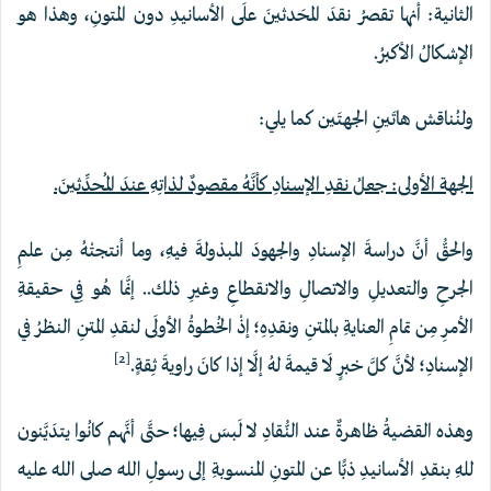
الثانية: أنها تقصرُ نقدَ المحَدثينَ علَى الأسانيدِ دون المتونِ، وهذا هو
الإشكالُ الأكبرُ.
ولنُناقش هاتَينِ الجهتَين كما يلي:
الجهة الأولى: جعلُ نقدِ الإسنادِ كأنَّهُ مقصودٌ لذاتِهِ عندَ المُحدِّثينَ.
والحقُّ أنَّ دراسةَ الإسنادِ والجهودَ المبذولةَ فيهِ، وما أنتجتْهُ مِن علمِ
الجرحِ والتعديلِ والاتصالِ والانقطاعِ وغيرِ ذلك.. إنَّما هُو فِي حقيقةِ
الأمرِ مِن تمامِ العنايةِ بالمتنِ ونقدِهِ؛ إذْ الخُطوةُ الأولَى لنقدِ المتنِ النظرُ في
[2]
الإسنادِ؛ لأنَّ كلَّ خبرٍ لَا قيمةَ لهُ إلَّا إذا كانَ راويةَ ثِقةٍ.
وهذه القضيةُ ظاهرةٌ عند النُّقادِ لا لَبسَ فِيها؛ حتَّى أنَّهم كانُوا يتدَيَّنون
للهِ بنقدِ الأسانيدِ ذبًّا عن المتونِ المنسوبةِ إلى رسولِ اللهِ صلى الله عليه