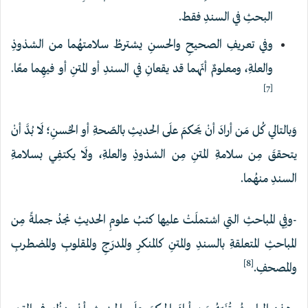
البحثِ في السندِ فقط.
وفي تعريفِ الصحيحِ والحسنِ يشترطُ سلامتهُما من الشذوذِ
والعلةِ، ومعلومٌ أنّهما قد يقعانِ في السندِ أو المتنِ أو فيهِما معًا.
[7]
وَبالتالي كُل مَن أرادَ أنْ يَحكمَ علَى الحديثِ بالصّحةِ أو الحُسنِ؛ لَا بُدَّ أنْ
يتحققَ مِن سلامةِ المتنِ مِن الشذوذِ والعلةِ، ولَا يكتفِي بسلامةِ
السندِ منهُما.
-وفِي المباحثِ التي اشتملَتْ عليها كتبُ علومِ الحديثِ نجدُ جملةً مِن
المباحثِ المتعلقةِ بالسندِ والمتنِ كالمنكرِ والمدرَجِ والمقلوبِ والمضطربِ
[8]
والمصحفِ.