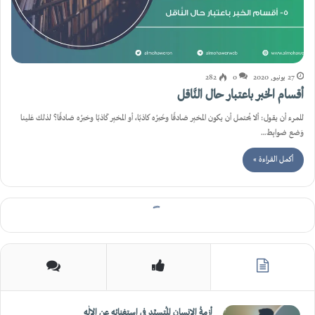
27 يونيو, 2020
0
282
أقسام الخبر باعتبار حال النَّاقل
للمرء أن يقول: ألا يُحتمل أن يكون المخبِر صَادقًا وخَبرُه كاذبًا، أو المخبِر كَاذبًا وخبرُه صَادقًا؟ لذلك عَلينا
وَضع ضوابِط…
أكمل القراءة »
أزمةُ الإنسانِ المُتسيِّدِ في استغنائِهِ عن الإلٰهِ