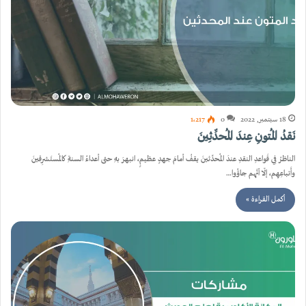
18 سبتمبر, 2022
0
1٬217
نَقدُ المُتونِ عِندَ المُحدِّثِينَ
الناظرُ فِي قَواعدِ النقدِ عندَ المُحدِّثينَ يقفُ أمامَ جهدٍ عظيمٍ، انبهرَ بهِ حتى أعداءُ السنةِ كالمُستَشرِقينَ
وأَتباعِهِم، إلّا أنَّهم جاؤُوا…
أكمل القراءة »