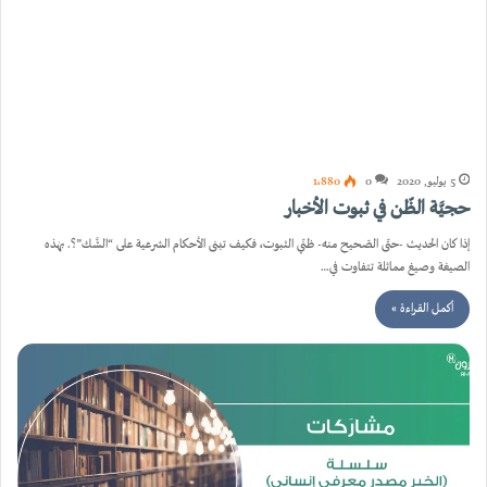
5 يوليو, 2020
0
1٬880
حجيَّة الظّن في ثبوت الأخبار
إذا كان الحديث -حتّى الصّحيح منه- ظنّي الثبوت، فكيف تبنى الأحكام الشرعية على “الشَّك”؟. بهٰذه
الصيغة وصيغ مماثلة تتفاوت في…
أكمل القراءة »