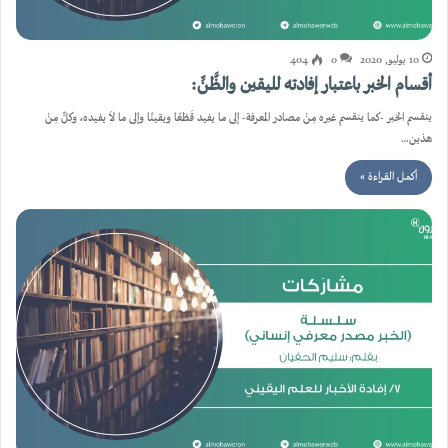
10 يوليو, 2020
0
404
أقسام الخبر باعتبار إفادته لليقين والظَّنِّ:
ينقسم الخبر -كما ينقسم غيره مِنْ مصادر المعرفة- إلى ما يفيد قَطْعًا ويقينًا وإلى ما لاَ يفيده، وكلٌّ مِنْ
هذين…
أكمل القراءة »