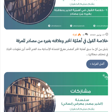
27 يونيو, 2020
0
636
خلاصة القول في أهمِّيَّة الخبر وعلاقته بغيره من مصادر المعرفة
يَتَبَيَّن مِنْ كلِّ ما سَبَقَ أهمِّيَّة الخَبَر كَمَصْدَر مَعْرِفيٍّ اعْتَمَدَتْه الإنْسَانيَّة منذ القديم كأَحَد أَبْرَز مُقَوِّمَات الحَيَاةِ
في مُختَلف مَجَالاتها،…
أكمل القراءة »