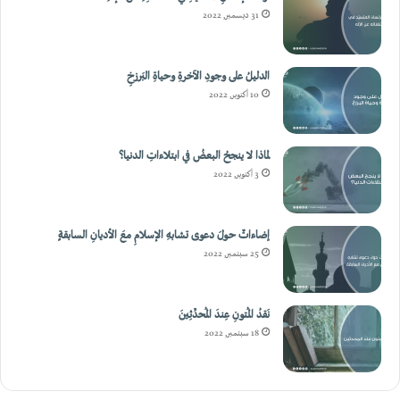
31 ديسمبر, 2022
الدليلُ على وجودِ الآخرةِ وحياةِ البَرزخِ
10 أكتوبر, 2022
لماذا لا ينجحُ البعضُ في ابتلاءاتِ الدنيا؟
3 أكتوبر, 2022
إضاءاتٌ حولَ دعوى تشابهِ الإسلامِ معَ الأديانِ السابقةٍ
25 سبتمبر, 2022
نَقدُ المُتونِ عِندَ المُحدِّثِينَ
18 سبتمبر, 2022