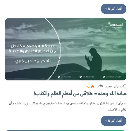
أكمل القراءة »
10 يوليو, 2020
0
755
عبادة الله وحده = خلاصٌ من أعظم الظلم والكذب!
اعلم أن الناس إمّا مُقِرُّون بالخالق وكماله معترفون بهما، وإمّا لا يعترفون بِهما، ويكفيك في ردِ باطلِهم أنْ
تَعْلم أن الأصل…
أكمل القراءة »