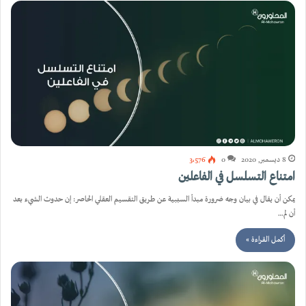
8 ديسمبر, 2020
0
3٬576
امتناع التسلسل في الفاعلين
يمكن أن يقال في بيان وجه ضرورة مبدأ السببية عن طريق التقسيم العقلي الحاصر: إن حدوث الشيء بعد
أن لم…
أكمل القراءة »