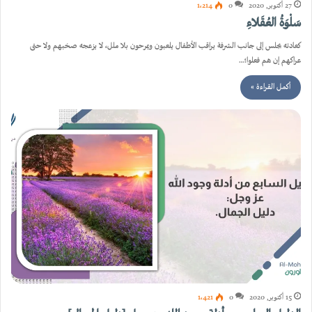
27 أكتوبر, 2020
0
1٬214
سَلْوَةُ العُقَلاءِ
كعادته يجلس إلى جانب الشرفة يراقب الأطفال يلعبون ويمرحون بلا ملل، لا يزعجه صخبهم ولا حتى
عراكهم إن هم فعلوا؛…
أكمل القراءة »
15 أكتوبر, 2020
0
1٬421