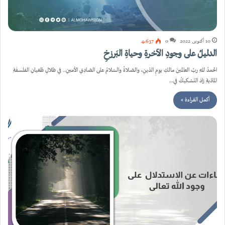
10 أكتوبر, 2022
0
4٬637
الدليلُ على وجودِ الآخرةِ وحياةِ البَرزخِ
الحمدُ للهِ ربِّ العالمينَ مالكِ يومِ الدّينِ، والصّلاةُ والسّلامُ على الصّادِقِ الأمينِ.. في ظلالِ طُغيانِ الفلسفَةِ
المادّيةِ زادَ التّشكيكُ في…
أكمل القراءة »