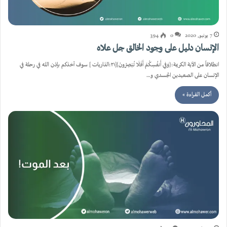
7 يونيو, 2020
0
394
الإنسان دليل على وجود الخالق جل علاه
انطلاقاً من الآية الكريمة:{وَفِي أَنفُسِكُمْ أَفَلَا تُبْصِرُونَ}[٢١:الذاريات ] سوف آخذكم بإذن الله في رحلة في
الإنسان على الصعيدين الجسدي و…
أكمل القراءة »