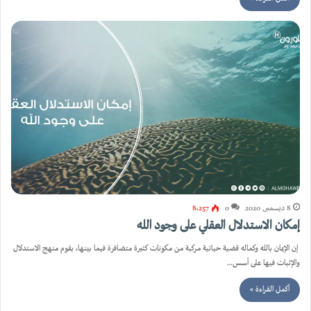
8 ديسمبر, 2020
0
8٬257
إمكان الاستدلال العقلي على وجود الله
إن الإيمان بالله وكماله قضية حياتية مركبة من مكونات كثيرة متضافرة فيما بينها، يقوم منهج الاستدلال
والإثبات فيها على أسس…
أكمل القراءة »