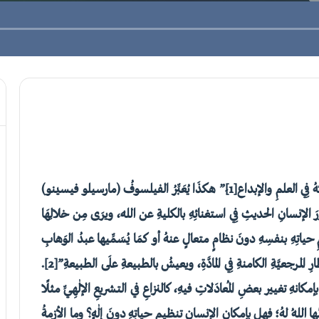
ُ فِي العلمِ والإبداع
[1]
ِ” هكذَا يُعَبِّرُ الفيلسوفُ (مارسيلو فيسينو)
رَ الإنسانِ الحديثِ فِي استغنائِهِ بالكليةِ عن اللهِ، ويرَى مِن خلالِهَا
مِ حياتِهِ بنفسِهِ دونَ نظامٍ متعالٍ عنهُ أو كمَا يُسَمِّيها عبدُ الوَهابِ
رِ المرجعيَّةِ الكامنةِ فِي المادَّةِ، ويعيشُ بالطبيعةِ علَى الطبيعةِ”
[2]
.
كانهِ تغيير بعضِ المُعادَلاتِ فيهِ، كالنزاعِ في التشريعِ الإلٰهِيِّ مثلًا
 اللهُ لهُ؛ فهل بإمكانِ الإنسانِ تنظيمِ حياتِهِ دونَ إلٰهٍ؟ وما الأزمةُ