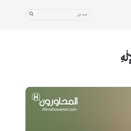
بحث
عن
ٰهِ
مشغل
الصوت