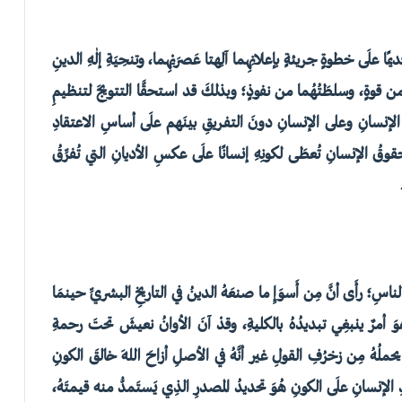
مًا علَى خطوةٍ جريئةٍ بإعلانِهِما آلِهتا عَصرَيْهِما، وتنحِيَةِ إلٰهِ الدينِ
يّةُ من قوةٍ، وسلطَتُهُما من نفوذٍ؛ وبذلكَ قد استحقَّا التتويجَ لتنظيمِ
ن الإنسانِ وعلى الإنسانِ دونَ التفريقِ بينَهم علَى أساسِ الاعتقادِ
 الإنسانِ تُعطَى لكونِهِ إنسانًا علَى عكسِ الأديانِ التي تُفرِّقُ
سِ؛ رأَى أنَّ مِن أَسوَإِ ما صنعَهُ الدينُ في التاريخِ البشريِّ حينمَا
هوَ أمرٌ ينبغِي تبديدُهُ بالكليةِ، وقدْ آنَ الأوانُ نعيشَ تحتَ رحمةِ
لُهُ مِن زخرُفِ القولِ غير أنَّهُ في الأصلِ أزاحَ اللهَ خالقَ الكونِ
ِ الإنسانِ علَى الكونِ هُوَ تحديدُ المصدرِ الذِي يَستَمدُّ منه قيمتَهُ،