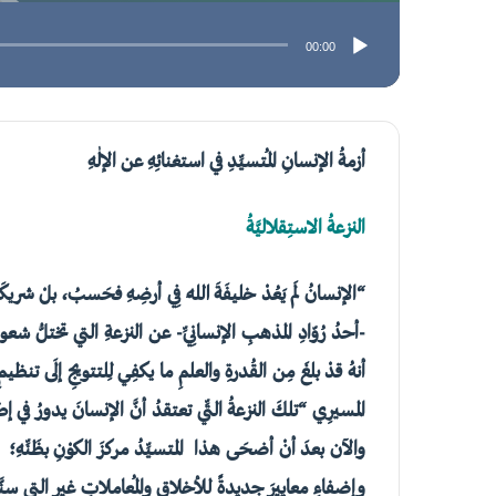
00:00
أزمةُ الإنسانِ المُتسيِّدِ في استغنائِهِ عن الإلٰهِ
النزعةُ الاستِقلاليَّةُ
“الإنسانُ لَم يَعُدْ خليفَةَ اللهِ فِي أرضِهِ فحَسبُ، بلْ شريكَه
-أحدُ رُوّادِ المذهبِ الإنسانِيِّ- عن النزعةِ التي تختلُّ شعو
أنهُ قدْ بلغَ مِن القُدرةِ والعلمِ ما يكفِي لِلتتويجِ إلَى تنظي
المسيرِي “تلكَ النزعةُ التِّي تعتقدُ أنَّ الإنسانَ يدورُ في إطا
والآن بعدَ أنْ أضحَى هذا المتسيِّدُ مركزَ الكوْنِ بظَنِّهِ؛ بإم
وإضفاءِ معاييرَ جديدةً للأخلاقِ والمُعاملاتِ غيرِ التي سنَّها