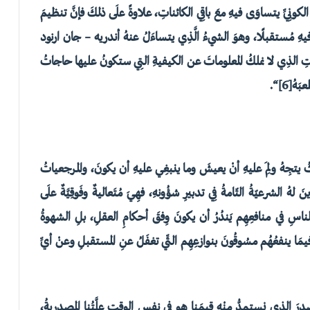
ِ الكونِيِّ يتساوَى فيهِ معَ باقِي الكائناتِ، علاوةً علَى ذلكَ فإنَّ تنظيمَ
 فيهِ مُستقبلًا، وهوَ الشيءُ الَّذِي يتساءَلُ عنهُ أندريه – جان ارنود
وقتِ الذِي لا نملكُ المعلوماتَ عن الكيفيةِ التِي ستكونُ عليها حاجاتُ
بَهُ
[6]
“.
ُ يتجِهُ ولِمَ عليهِ أنْ يعيشَ وما ينبغِي عليهِ أن يكونَ، والمرجعياتُ
لهُ الشرعيّةُ التّامةُ فِي تدبيرِ شؤُونهِ، فهِيَ مُتَعاليةٌ وفَوقِيَّةٌ علَى
يَ الناسِ في منافعِهِم يَندُرُ أن يكونَ وِفقَ أحكامِ العقلِ، بلِ الشهوةُ
مَا ينفعُهُم مسُوقُونَ بنوازعِهِم التِّي تغفَلُ عنِ المستقبلِ وعنْ أيِّ
درَ الذِي نستمدُّ منْه قيمَنا هو في نفسِ الوقتِ عِلَّتُنا المصدريةُ،