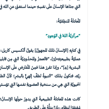
التي جنَاها الإنسانُ علَى نفسِهِ حينما استغنَىٰ عنِ اللهِ في 
المُعادلَةُ المنطِقيَّةُ:
“مركَزيَّةُ اللهُ في الوُجودِ”
فِي كتابِهِ [الإنسانُ ذلكَ المجهولُ] يقولُ ألكسيس كاريل: «الإنسان
عمليَّةً بطبيعتِهِ»
[3]
، “فالعجزُ والمحدُودِيَّةُ التِي مِن قابل
البشرية
[4]
“، وإذا تقررَ هذا فمِنَ المُفتَرضِ علَى الإنسانِ أنْ
ربِّهِ، فتكونُ بذلك “النبوةُ لطفٌ إلهيٌّ بالبشرِ؛ لأنَّ الطبي
الحيويَّةِ التي هِي من سنخيةِ العضويةِ نفسَها التِي تؤسسُ 
كانت هذه المعادلةُ الطبيعيةُ التي يدورُ حولَها الإنسانُ؛ ف
مُفتقرًا لنظامٍ ربانيٍّ يدلُّهُ علَى الطريقِ.