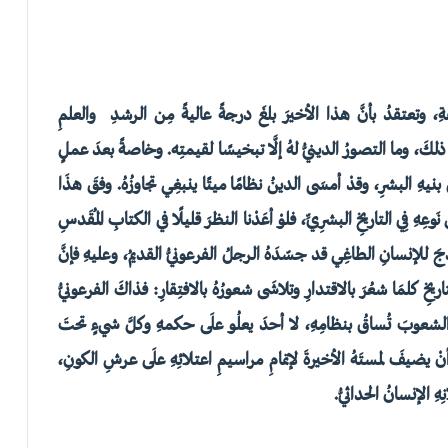
قةِ، وتعتقدُ بأنَّ هذا الأخيرَ بلغَ درجةً عاليةً مِن الرشدِ والعلمِ
ذلكَ، وما التصورُ الدينيُّ لهُ إلَّا تبخيسًا لقيمتِه. وخاصةً بعدَ عملٍ
هِ البشرِ، وقدْ أمسَى الدينُ نظامًا ميتًا ينبغِي تجاوزُهُ. وفقَ هذَا
َوعِهِ فِي التاريخِ البشرِيِّ، فلوْ أعَدْنا النظرَ قليلًا في الكتابِ المُقَدسِ
وذجَ للإنسانِ الطاغِي قد جسّدَهُ الرجلُ الفرعونيُّ القديمُ، وعليهِ فإنَّ
ريخِ كلمَا شعُرَ بالاقتدارِ وتلاشَى شعورُهُ بالافتِقارِ: فذاكَ الفرعونيُّ
هِ، الشعوبَ تُساقُ بنظامِهِ، لا أحدَ يعلُو علَى حكمهِ وكلَّ شيءٍ تحتَ
 أنْ يضيفَ لمستَهُ الأخيرةَ لإتمامِ مراسيمِ اعتلائِهِ علَى عرشِ الكونِ،
هِ الإنسانُ الحداثيُّ.