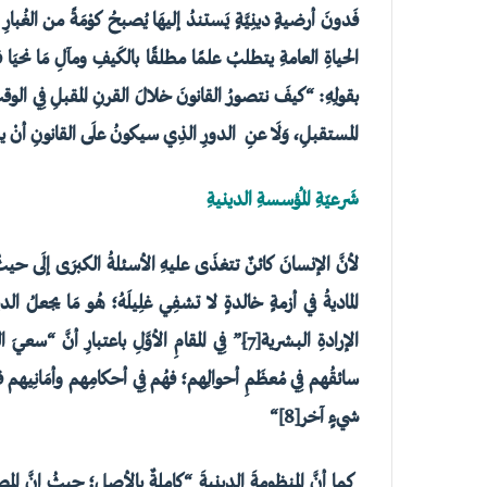
فَدونَ أرضيةٍ دينِيَّةٍ يَستندُ إليهَا يُصبحُ كوْمَةً من الغُبار
الحياةِ العامةِ يتطلبُ علمًا مطلقًا بالكَيفِ ومآلِ مَا نحيَا
بقولِهِ: “كيفَ نتصورُ القانونَ خلالَ القرنِ المقبلِ فِي ال
المستقبلِ، وَلَا عنِ الدورِ الذِي سيكونُ علَى القانونِ أنْ يلع
شَرعيّةِ المُؤسسةِ الدينيةِ
لأنَّ الإنسانَ كائنٌ تتغذَى عليهِ الأسئلةُ الكبرَى إلَى حيث
الماديةُ في أزمةٍ خالدةٍ لا تشفِي غلِيلَهُ؛ هُو مَا يجعلُ الدينَ 
الإرادةِ البشرية
[7]
ِ” فِي المقامِ الأوَّلِ باعتبارِ أنَّ “سع
سائقُهم فِي مُعظَمِ أحوالِهم؛ فهُم فِي أحكامِهم وأمَانِيهم في
شيءٍ آخر
[8]
“
كما أنَّ المنظومةَ الدينيةَ “كاملةٌ بالأصلِ؛ حيثُ إنَّ المص