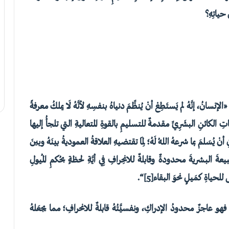
حياتِهِ؟
ُ، إنَّهُ لم يَستَطِعْ أنْ يُنظِّمَ دنياهُ بنفسِهِ لأنَّهُ لَا يملكُ معرفةً
ياتِ الكائنِ البشَرِيِّ مقدمةٌ للتسليمِ بالقوةِ المتعاليةِ التي تلجأُ إليها
 يُسَلمَ بما شرعهُ اللهُ لَهُ؛ لِمَا تقتضيهِ العلاقةُ العموديةُ بينَهُ وبينَ
عةَ البشريةَ محدودةٌ وقابلةٌ للانحِرافِ فِي أيَّةِ لحظةٍ بحُكمِ المُيولِ
للحياةِ كمَيلٍ نحوَ البقاء
[5]
“.
هو عاجزٌ محدودُ الإدراكِ، ونفسيَّتُهُ قابلةٌ للانحرافِ؛ مما يجعَلهُ