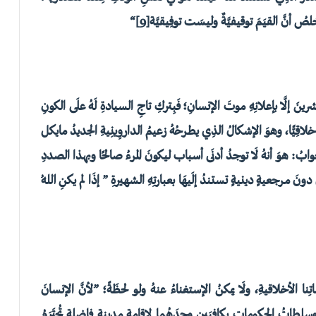
خلصُ أنَّ القيَمَ توقيفيَّةٌ وليسَت توفِيقيَّة
[9]
“
ينَ إلَّا بإعلانِهِ موتَ الإنسانِ؛ فَبِتركِ تاجِ السيادةِ لَهُ علَى الكونِ
خلاقِيًّا، وهوَ الإشكالُ الذِي يطرحُهُ زعيمُ الداروِينِيةِ الجديدُ مايكل
وابُ: هوَ أنهُ لَا توجدُ أدنَى أسباب ليكونَ المرءُ صالحًا
وبهذا الصددِ
رجعيةٍ دينيةٍ تستندُ إلَيهَا بعبارتِهِ الشهيرةِ ” إذَا لم يكنِ اللهُ
اتِنا الأخلاقيةِ، ولَا يمكنُ الإستغناءُ عنهُ ولو لحظَةً؛ ”لأنَّ الإنسانَ
طاتُ الحكوماتِ بِكافِيَينِ وحدَهُما لإقامةِ مدينةٍ فاضِلةٍ تُحتَرَمُ