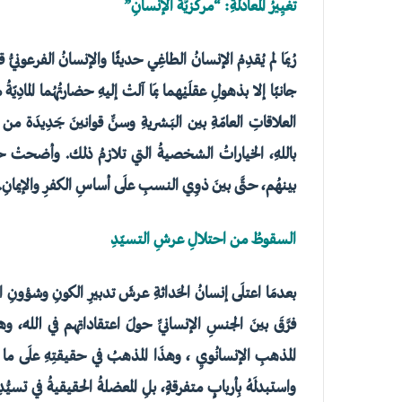
تغيِيرُ المعادلةِ: “مركَزيَّةُ الإنسانِ”
رُبمَا لم يُقدِمْ الإنسانُ الطاغِي حديثًا والإنسانُ الفرعونيُّ قدي
جانبًا إلا بذهولِ عقلَيْهما بمَا آلتْ إليهِ حضارتُهُما المادِ
العلاقاتِ العامّةِ بين البَشريةِ وسنِّ قوانينَ جَدِيدَة م
باللهِ، الخياراتُ الشخصيةُ التي تلازمُ ذلك. وأضحتْ حقوقُ
بينهُم، حتَّى بينَ ذوِي النسبِ علَى أساسِ الكفرِ والإيمانِ.
السقوطُ من احتلالِ عرشِ التسيّدِ
بعدمَا اعتلَى إنسانُ الحَداثةِ عرشَ تدبيرِ الكونِ وشؤونِ النا
فرَّقَ بينَ الجنسِ الإنسانيِّ حولَ اعتقاداتِهم في اللهِ، و
المذهبِ الإنسانُويِ ، وهذَا المذهبُ في حقيقتِهِ علَى ما يحم
واستبدلَهُ بِأربابٍ متفرقةٍ، بلِ المعضلةُ الحقيقيةُ في تسيُّد