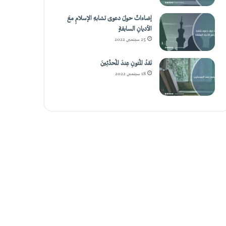
إضاءاتٌ حولَ دعوى تشابهِ الإسلامِ معَ
الأديانِ السابقةٍ
25 سبتمبر, 2022
نَقدُ المُتونِ عِندَ المُحدِّثِينَ
18 سبتمبر, 2022