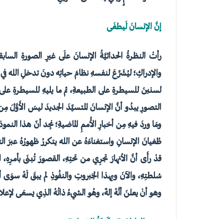
إنَّ الإنسانَ لَيطغَى
رأتْ النظرةُ الحداثيَّةُ الإنسانَ علَى غيرِ الصورةِ الساب
والإدراكِ؛ ليُشَرِّعَ لنفسهِ نظامَ حياتِه دونَ تدخلِ الله في 
لسنينَ للسيطرةِ على الطبيعةِ، ثم ما يليهِ للسيطرةِ على بني
التصورِ يبدُو أنَّ الإنسانَ المتسيِّدَ الجديدَ ليسَ الأَوَّلَ مِن ن
ومَا وردَ فيهِ مِن أخبارِ الأُممِ الماضيةِ؛ نجِد أنّ هذا النم
طُغيانَ الإنسانِ واستغناءَهُ عن اللهِ يتكررُ ظهورُهُ عبرَ التا
قدْ رأَى أنَّ الأنهارَ تجرِي من تحتِهِ، القصورَ تُبنَى بأمرِ
سُلطتِهِ، والآنَ وبِهذا الجَبروتِ والنفُوذِ لم يبقَ لَهُ سوَى
وهو أنْ يعلنَ أنَّهُ إلهٌ، وهُو الشيءُ ذاتُهُ الذِي يسعَى لإعلانِ