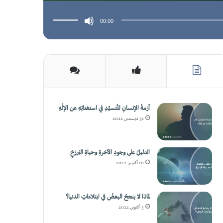
استخدم
مفاتيح
الأسهم
00:00
أعلى/
أسفل
لزيادة
أو
خفض
مستوى
الصوت.
أزمةُ الإنسانِ المُتسيِّدِ في استغنائِهِ عن الإلٰهِ
31 ديسمبر, 2022
الدليلُ على وجودِ الآخرةِ وحياةِ البَرزخِ
10 أكتوبر, 2022
لماذا لا ينجحُ البعضُ في ابتلاءاتِ الدنيا؟
3 أكتوبر, 2022