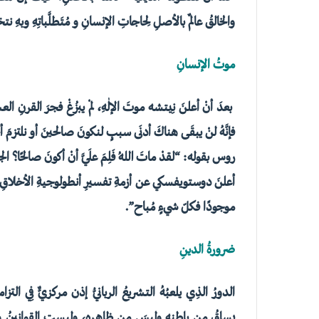
والخالقُ عالمٌ بالأصلِ لِحاجاتِ الإنسانِ و مُتَطلَّباتِهِ وبهِ نت
موتُ الإنسانِ
بعدَ أنْ أعلنَ نِيتشه موتَ الإلٰهِ، لمْ يبزُغْ فجرَ القرنِ العشر
فإنَّهُ لنْ يبقَى هناكَ أدنَى سببٍ لنكونَ صالحينَ أو نلتزمَ أ
روس بقوله: “لقدْ ماتَ اللهُ فَلِمَ علَيَّ أنْ أكونَ صالحًا؟ الج
أعلنَ دوستويفسكي عن أزمةِ تفسيرِ أنطولوجيةِ الأخلاقِ دونَ م
موجودًا فكلّ شيءٍ مُباح”.
ضرورةُ الدينِ
الدورُ الذِي يلعبُهُ التشريعُ الربانيُّ إذن مركزيٌّ فِي التزام
يساقُ مِن باطِنِهِ وليسَ مِن ظاهرِهِ، وليستِ القوانينُ وسل