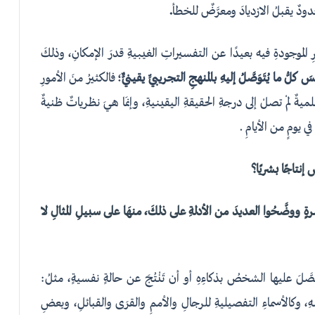
دودٌ يقبلُ الازديادَ ومعرَّضٌ للخطأ
.
ِ الموجودةِ فيه بعيدًا عن التفسيراتِ الغيبيةِ قدرَ الإمكانِ، وذلكَ
يسَ
كلُّ ما يُتَوَصَّلُ إليهِ بالمنهجِ التجريبيِّ يقينيٌّ
؛ فالكثيرُ منَ الأمورِ
ةٌ لمْ تصلْ إلى درجةِ الحقيقةِ اليقينيةِ، وإنمَا هيَ نظرياتٌ ظنيةٌ
 في يومٍ من الأيامِ .
 إنتاجًا بشريًا؟
ةٍ ووضَّحُوا العديدَ من الأدلةِ على ذلكَ، منهَا على سبيلِ المثالِ لا
َّلَ عليها الشخصُ بذكاءِهِ أو أن تَنْتُجَ عن حالةٍ نفسيةٍ، مثلُ:
هِ، وكالأسماءِ التفصيليةِ للرجالِ والأممِ والقرَى والقبائلِ، وبعضِ