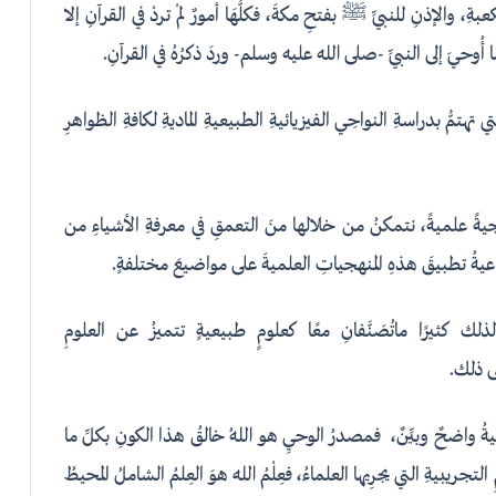
عبةِ، والإذنِ للنبيِّ ﷺ بفتحِ مكةَ، فكلُّهَا أمورٌ لمْ تردْ في القرآنِ إلا
ا أُوحيَ إلى النبيِّ -صلى الله عليه وسلم- وردَ ذكرُهُ في القرآنِ.
ي تهتمُّ بدراسةِ النواحِي الفيزيائيةِ الطبيعيةِ الماديةِ لكافةِ الظواهرِ
ُ منهجيةً علميةً، نتمكنُ من خلالها منَ التعمقِ في معرفةِ الأشياءِ من
ماعيةُ تطبيقَ هذهِ المنهجياتِ العلميةَ على مواضيعَ مختلفةٍ.
لذلك كثيرًا ماتُصَنَّفانِ معًا كعلومٍ طبيعيةٍ تتميزُ عن العلومِ
لى ذلك.
ةُ واضحٌ وبيِّنٌ، فمصدرُ الوحيِ هو اللهُ خالقُ هذا الكونِ بكلِّ ما
يبيةِ التي يجرِيها العلماءُ، فعِلْمُ اللهِ هوَ العِلمُ الشاملُ المحيطُ