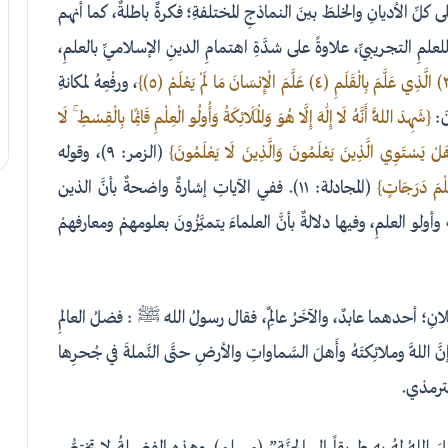
كلِّ الأديانِ والخلطَ بينَ النماذجِ المختلفةِ؛ فكرةٌ باطلةٌ، كما أنهم
لعلمِ التجريبيِّ، علاوةً على شدَّةِ اهتمامِ الدينِ الإسلاميِّ بالعلمِ،
، ورفْعِهُ لمكانةِ
{شَهِدَ اللَّهُ أَنَّهُ لَا إِلَٰهَ إِلَّا هُوَ وَالْمَلَائِكَةُ وَأُولُو الْعِلْمِ قَائِمًا بِالْقِسْطِ ۚ لَا
لْ يَسْتَوِي الَّذِينَ يَعْلَمُونَ وَالَّذِينَ لَا يَعْلَمُونَ}
(الزمر: ٩)، وقوله
عِلْمَ دَرَجَاتٍ}
(المجادلة: ١١). ففي الآياتِ إشارةٌ واضحةٌ بأنَّ الذين
أولو العلمِ، وفيها دلالةٌ بأنَّ العلماءَ يتميَّزُونَ بعلومهمْ ومعارفهمْ
رجلانِ؛ أحدهما عابدٌ، والآخَرُ عالِمٌ، فقال رسولُ اللهِ ﷺ : فضلُ العالمِ
اللَّهَ وملائِكتَهُ وأَهلَ السَّماواتِ والأرضِ حتَّى النَّملةَ في جُحرِها
الترمذي.