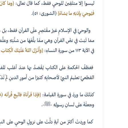
ليسوا إلا متلقِينَ للوحيِ فقط، كما قالَ تعالى:
{ومَا كانَ ل
فَيُوحِيَ بِإذنِهِ ما يشاءُ}
﴿الشورى: ٥١﴾.
والوحيُ في الإسلامِ غيرُ مقْتَصِرٍ علَى القرآنِ فقط، بلْ هناكَ 
ممَا ثَبَتَ في نصِّ القرآنِ وهيَ ممَّا بلَّغَهَا من سُنَّتِهِ وعل
في الآية ١١٣ من سورةِ النساءِ:
{وَأَنْزَلَ اللَّهُ عَلَيْكَ الْكِتَابَ
فعَطْفُ الحكمةِ على الكتابِ يُقْصَدُ بهَا عندَ أغلبِ المفسرينَ
القطعيِّ تعليمُ النبيِّ لأصحابِهِ كثيرًا من أمورِ الدينِ لمْ ت
كذلكَ ما وردَ في سورةِ القيامةِ:
{فإذا قَرأناهُ فاتّبِع قُرآنَه (١٨) ثُمَّ إِنَّ عَلَيْنَا بَيَانَهُ (١٩)}
وجعلَهُ على لسانِ رسولِهِ -ﷺ-.
كما وردتْ أكثرُ من آيةٍ دلَّتْ على نزولِ الوحيِ على النبي