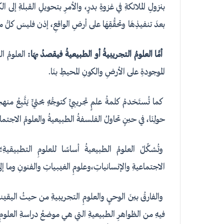
بنزولِ الملائكةِ في غزوةِ بدرٍ، والأمرِ بتحويلِ القبلةِ إلى الك
بعدَ تنفيذِهَا وتحقُّقِهَا على أرضِ الواقعِ، إذن فليسَ كلُّ م
أمَّا العلومُ
التجريبيةُ أو
الطبيعيةُ فيقصدُ بهَا
:
العلومُ الت
الموجودةِ على الأرضِ والكونِ المحيطِ بنَا.
كما تُستَخدمُ كلمةُ علمٍ تجريبيٍّ كتوجُّهٍ بحثيٍّ يَتَّبِع
حولِنَا، في حينٍ تحاولُ الفلسفةُ الطبيعيةُ والعلومُ الاجت
وتُشكِّلُ العلومُ الطبيعيةُ أساسًا للعلومِ التطبيقيةِ؛
الاجتماعيةِ والإنسانياتِ،وعلومِ الغيبياتِ والفنونِ وما إ
والفارقُ بينَ الوحيِ والعلومِ التجريبيةِ من حيثُ اليقيني
فيهِ من الظواهرِ الطبيعيةِ التي هي موضعُ دراسةِ العلومِ التجر