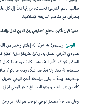
ويقولُ ﷺ : “منْ سلكَ طريقاً يلتمسُ فيه عِلماً، سَهَّلَ ا
بطلبِ العلمِ الشرعيِّ فحسبُ، بلْ إنَّها تمتَدُّ إلى كلِّ عل
يتعارضْ معَ مقاصدِ الشريعةِ الإسلاميةِ.
دعونَا قبلَ تأكيدِ امتناعِ التعارضِ بينَ الدينِ الحقِّ والعلم
الوحيُ:
والمقصودُ بهِ شرعًا أنَّه إعلامٌ وإخبارٌ منَ ال
عبادِه في الأرضِ العملَ بهِ، ولكنْ بطريقةٍ سرِّيَّةٍ خفيَّةٍ غ
العبدْ وربِّهِ؛ كما كلَّمَ اللهُ موسَى تكليمًا، ومنهُ مَا يكونُ
يستطيعُ لهُ دفعًا ولا يجدُ فيهِ شكًّا، ومنهُ مَا يكونُ منامًا 
وسطوعهِ، ومنهُ ما يكونُ بواسطةِ أمينِ الوحيِ جبريلَ -عل
كلُّهُ من هذَا القبيلِ، وهوَ المصطَلَحُ عليهِ بالوحيِ الجليِّ.
وعلى هذا فإنَّ مصدرَ الوحيِ الوحيدِ هوَ اللهُ -عزَّ وجلَّ- لا