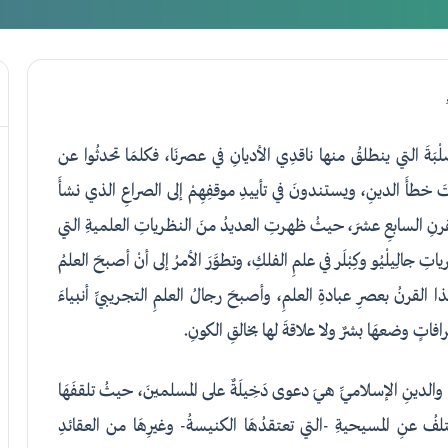
ُّلْبَةَ التي ينطلقُ منها ناقدِي الأديانِ في عصرنَا، فكلمَا تحدثُوا عن
 أثبتَ خطأَ الدينِ، ويستندونَ في تأييدِ موقفِهِمْ إلى الصراعِ الذي نشأَ
قرنِ السابعِ عشرَ، حيثُ ظهرتِ العديدُ منَ النظرياتِ العلميةِ التي
الِيلْيُو وكِبْلَر في علمِ الفلكِ، وتطوَّرَ الأمرُ إلى أنْ أصبحَ العلمُ
هذا القرنُ بعصرِ عبادةِ العلمِ، وأصبحَ رجالُ العلمِ التجريبيِّ أنبياءَ
افاتٍ وضعهَا بشرٌ ولا علاقةَ لها بخالقِ الكونِ.
ِ والدينِ الإسلاميِّ هيَ دعوى دَخِيلَةٌ على المسلمينَ، حيثُ تلقفَهَا
ا يختلفُ عنِ المسيحيةِ -التي تعتقدُهَا الكنيسةُ- وغيرِهَا من العقائدِ