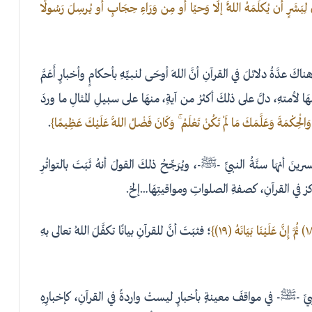
ِبَشَرٍ أَن يُكلِّمَهُ اللَّهُ إلّا وَحيًا أَو مِن وَرَاءِ حِجَابٍ أَو يُرسِلَ رَسُولًا
عدَّةُ دلائلَ في القرآنِ أنَّ اللهَ أوحَى لنبيِّهِ بأحكامٍ وأخبارٍ أَعَمَّ
َّمَهَا لأمتهِ، دلَّ على ذلكَ أكثرُ من آيةٍ، منهَا على سبيلِ المثالِ ما وردَ
 وَالْحِكْمَةَ وَعَلَّمَكَ مَا لَمْ تَكُنْ تَعْلَمُ ۚ وَكَانَ فَضْلُ اللَّهِ عَلَيْكَ عَظِيمًا}
.
 أنهَا سنَّةُ النبيِّ -ﷺ-، ويُرَجِّحُ ذلكَ القولَ أنهُ ثَبَتَ بالتواتُرِ
ُذكرْ في القرآنِ، كصفةِ الصلواتِ ومواقيتِهَا…إلخ.
؛ فثبَتَ أنَّ للقرآنِ بيانًا تكفَّلَ اللهُ تعالى بهِ
ِّ -ﷺ- في مواقفَ معينةٍ بأخبارٍ ليستْ واردةً في القرآنِ، كإخبارِهِ