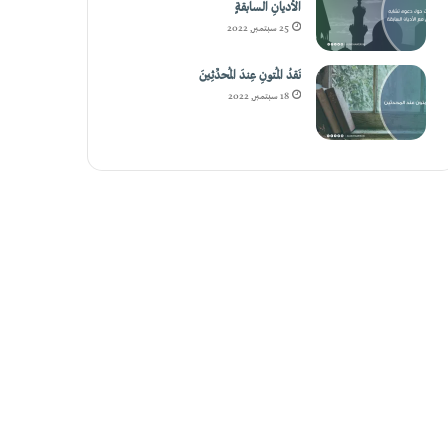
الأديانِ السابقةٍ
25 سبتمبر, 2022
نَقدُ المُتونِ عِندَ المُحدِّثِينَ
18 سبتمبر, 2022