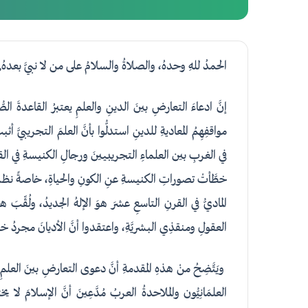
الحمدُ للهِ وحدهُ، والصلاةُ والسلامُ على من لا نبيَّ بعدهُ,
إنَّ ادعاءَ التعارضِ بينَ الدينِ والعلمِ يعتبرُ القاعدةَ الص
مواقفِهِمُ المعاديةِ للدينِ استدلُّوا بأنَّ العلمَ التجريبيَّ
في الغربِ بين العلماءِ التجريبيينَ ورجالِ الكنيسةِ في ال
خطَّأتْ تصوراتِ الكنيسةِ عنِ الكونِ والحياةِ، خاصةً نظرياتِ ج
الماديُّ في القرنِ التاسعِ عشرَ هوَ الإلهُ الجديدُ، ولُقِّبَ 
العقولِ ومنقذِي البشريَّةِ، واعتقدوا أنَّ الأديانَ مجردُ خر
ويَتَّضِحُ منْ هذهِ المقدمةِ أنَّ دعوى التعارضِ بينَ العلم
العلمَانِيُّون والملاحدةُ العربُ مُدَّعِينَ أنَّ الإسلامَ ل