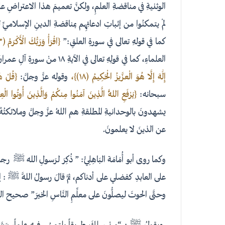
الوثنيةِ في مناقضةِ العلمِ، ولكنَّ تعميمَ هذا الاعتراضِ على 
لمْ يتمكنُوا من إثباتِ ادعائِهِم بمناقضةِ الدينِ الإسلاميِّ ل
كما في قولهِ تعالى في سورةِ العلقِ:”
{اقْرَأْ وَرَبُّكَ الْأَكْرَمُ (٣) الَّذِي عَلَّمَ بِالْقَلَمِ (٤) عَلَّمَ الْإِنسَانَ مَا لَمْ يَعْلَمْ (٥)}
العلماءِ، كما في قولِهِ تعالى في الآيةِ ١٨ منْ سورةِ آلِ عمرانَ:
إِلَٰهَ إِلَّا هُوَ الْعزَّيزُ الْحَكِيمُ (١٨)}،
وقوله عزَّ وجلَّ:
{قُلْ هَ
سبحانه:
{يَرْفَعِ اللَّهُ الَّذِينَ آمَنُوا مِنكُمْ وَالَّذِينَ أُوتُوا الْ
يشهدونَ بالوحدانيةِ المطلقةِ هم اللهُ عزَّ وجلَّ وملائكتُهُ و
عن الذينَ لا يعلمونَ.
وكما روى أبو أُمَامَة البَاهِلِيُّ: ” ذُكِرَ لرَسولِ اللهِ ﷺ 
على العابدِ كفضلي على أدناكم، ثمَّ قالَ رسولُ اللَّهِ ﷺ : إنَّ 
وحتَّى الحوتَ ليصلُّونَ على معلِّمِ النَّاسِ الخيرَ” صحيح 