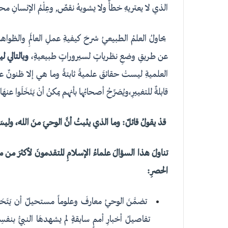
الذي لا يعتريهِ خطأٌ ولا يشوبهُ نقصٌ, وعِلْمُ الإنسانِ مح
يحاولُ العلمُ الطبيعيُ شرحَ كيفيةِ عملِ العالَمِ والظواهر
عن طريقِ وضعِ نظرياتٍ لسيروراتٍ طبيعيةٍ،
وبالتالي ل
العلميةِ ليستْ حقائقَ علميةً ثابتةً وما هي إلا ظنونٌ علمي
قابلةٌ للتغييرِ،ويُصَرِّحُ أصحابُها بأنهم يمكنُ أنْ يَتَخَلَوا عنهَا
قدْ يقولُ قائلٌ: وما الذي يثبتُ أنَّ الوحيَ منَ اللهِ، وليسَ
تناولَ هذا السؤالَ علماءُ الإسلامِ المتقدمونَ لأكثرَ من مر
الحصرِ:
تضمَّنَ الوحيُ معارفَ وعلوماً مستحيلٌ أن يَتَحَص
تفاصيلُ أخبارِ أممٍ سابقةٍ لم يشهدهَا النبيُّ بنفسِ