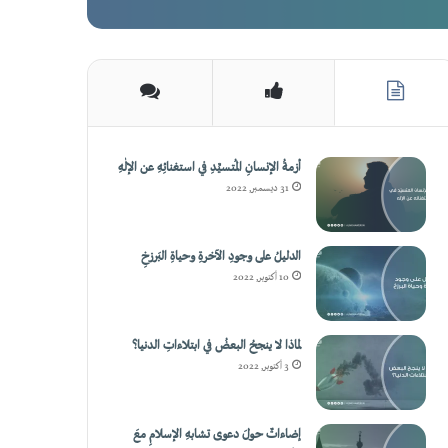
أزمةُ الإنسانِ المُتسيِّدِ في استغنائِهِ عن الإلٰهِ
31 ديسمبر, 2022
الدليلُ على وجودِ الآخرةِ وحياةِ البَرزخِ
10 أكتوبر, 2022
لماذا لا ينجحُ البعضُ في ابتلاءاتِ الدنيا؟
3 أكتوبر, 2022
إضاءاتٌ حولَ دعوى تشابهِ الإسلامِ معَ