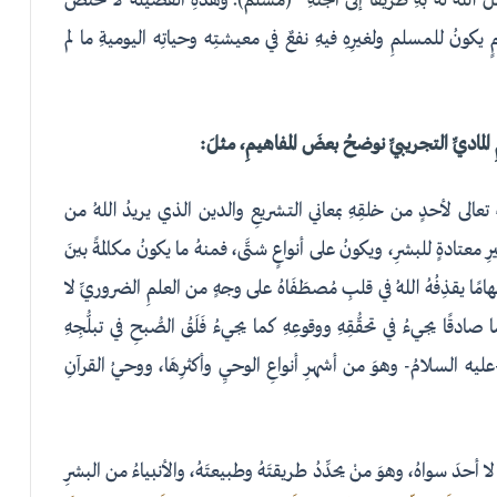
للهُ لهُ بهِ طريقاً إلى الجنَّةِ” (مسلم).
وهذهِ الفضيلةُ لا تختصُّ
مٍ يكونُ للمسلمِ ولغيرِهِ فيهِ نفعٌ في معيشتِه وحياتِه اليوميةِ ما لم
ِ الماديِّ التجريبيِّ نوضحُ بعضَ المفاهيمِ، مثلَ:
لهِ تعالى لأحدٍ من خلقِهِ بمعاني التشريعِ والدين الذي يريدُ اللهُ من
يرِ معتادةٍ للبشرِ، ويكونُ على أنواعٍ شتَّى، فمنهُ ما يكونُ مكالمةً بينَ
 إلهامًا يقذِفُهُ اللهُ في قلبِ مُصطَفَاهُ على وجهٍ من العلمِ الضروريِّ لا
صادقًا يجيءُ في تحقُّقِهِ ووقوعِهِ كما يجيءُ فَلَقُ الصُّبحِ في تبلُّجِهِ
يه السلامُ- وهوَ من أشهرِ أنواعِ الوحيِ وأكثرِهَا، ووحيُ القرآنِ
 أحدَ سواهُ، وهوَ منْ يحدِّدُ طريقتَهُ وطبيعتَهُ، والأنبياءُ من البشرِ