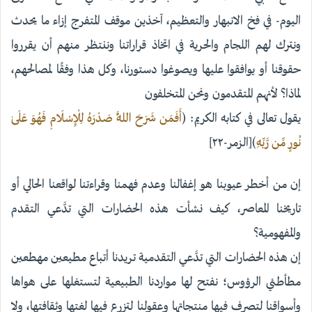
اليوم- في فخ الانبهار والتعظيم، آخذين موقف المتفرج إزاء ما يحدث
ونترك لهم اللجام والحرية في اتخاذ قراراتنا وننتظر منهم أن يقرروا
حقوقنا أو يوافقوا عليها ويصوغوا دستورنا، وكل هذا وفقًا لمصالحهم،
لماذا؟ لأنهم المتقدمون ونحن المتخلفون
يقول تعالى في كتابه الكريم: (
أَفَمَن شَرَحَ اللَّهُ صَدْرَهُ لِلْإِسْلَامِ فَهُوَ عَلَىٰ
نُورٍ مِّن رَّبِّهِ
)[الزمر-٢٢]
إن من أخطر عيوبنا هو إغفالنا وعدم فهمنا وقراءتنا لواقعنا الحالي أو
تاريخنا المعاصر، كيف نشأت هذه الحضارات التي تدَّعي التقدم
والمفهومية؟
إن هذه الحضارات التي تدَّعي التقدمية تريدنا أتباع مطيعين مهطعين
مطأطئي الرؤوس؛ نفتح لها مواردنا الطبيعية لتستغلها على هواها
وأسواقنا لتصرف فيها منتجاتها وعقولنا لتزرع فيها لغتها وثقافتها، ولا