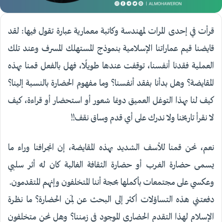
قرأت في إحدى المرات لمهندسة وكاتبة معمارية عبارة تقول فيها: لقد
قايضنا قيم عماراتنا الإسلامية بنموذج المستهلك المسرف وعند تلك
العملية فقدنا أنفسنا، توقفت عندها طويلًا، فهل بالفعل قمنا بهذه
المقايضة؟ وهل بدأنا بفقد أنفسنا؟ وما مفهوم الحضارة بالنسبة إلينا؟
كيف لنا بهذا التوغل العميق دونما شعور أو استحضار أو قراءة، كيف
لا نقرأ تاريخنا ولا ندرك على أي قدم وساق نقف!!
نعم، نحن قمنا للأسف الشديد بهذه المقايضة، إن انجرافنا وراء ما
يسمى حضارة الغرب أو حضارة الثقافة الغالبة كان له أثر سلبي
وعكسي على مجتمعات بأكملها بحجة أننا المتخلفون وإنهم المتقدمون.
دفعتني هذه التساؤلات أكثر إلى البحث عن لِمَن الحضارة؟ ما نظرة
الإسلام لهذا التقدم الحضاري الموجود في زمننا؟ وهل نحن متخلفون