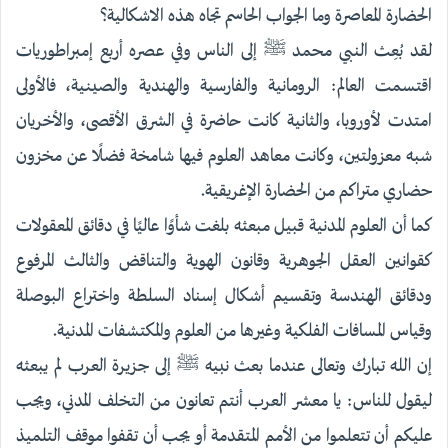
الحضارة المعاصرة وما الجواب الحاسم تجاه هذه الاشكالية؟
لقد بُعِث النبي محمد ﷺ إلى الناس وفي عصره أربع إمبراطوريات
اقتسمت العالم: الرومانية والفارسية والهندية والصينية، فالأولى
امتدت لأوروبا، والثانية كانت حاضرة في الشرق الأقصى، والأخريان
شبه معزولتين، وكانت معاهد العلوم فيها شامخة فضلًا عن مخزون
حضاري متراكم من الحضارة الإغريقية.
كما أن العلوم المدنية قبيل مبعثه بلغت شأوًا عاليًا في دقائق المعقولات
كقوانين العقل الجوهرية وقانون الهوية والتناقض والثالث المرفوع
ودقائق الهندسة وتقسيم أشكال إسناد السلطة واختراع البوصلة
وقياس المسافات الفلكية وغيرها من العلوم والمكتشفات المدنية.
إن الله تبارك وتعالى عندما بعث نبيه ﷺ إلى جزيرة العرب لم يبعثه
ليقول للناس: يا معشر العرب أنتم تعانون من التخلف المدني، ويجب
عليكم أن تتعلموا من الأمم المتقدمة أو يجب أن تقفوا موقف التلميذ