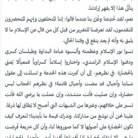
يتأتَّى هذا إلا بقهر إرادتنا.
نعم، لقد خُدِعنا وغُرِّرَ بنا عندما قالوا: إننا المتخلفون وإنهم المتحضرون
المتقدمون، لقد تعرضنا للتغرير من قِبَل كل من قال عن الإسلام ما لا
يليق به وأنه لم يعد ينفع في وقتنا الحالي.
نسوا نور الإسلام وعظمته وألبسوه عباءة البداوة وطيلسان كسرى
ودفنوا الإسلام الراشدي، واختاروا إسلاماً كسراوياً قمعياًلا يُعنَى
بالحضارة -في نظرهم- إلى أن كبرت هذه الخدعة و تسللت إلى عقول
شبابنا وأجيال قد مضت وأجيال قادمة؛ في نظرهم الحجاب ليس
حضارة، وإن صليت فأنت متشدد، وإن عملت بما يرضي الله فأنت
تسير على خلافهم، وغيرها من الشبهات التي أصبح لا يُطاق لها ذرعًا.
علينا نحن أن نوسِّع من مداركنا، وندرك قيمة ما بأيدينا؛ لنعرف كيف
تكون الحضارة على أصولها لا كما صوروها لنا، وأن كل شريعة فُرِضت
ما هي إلا ارتقاءً لحضارة إذا أقمناها أقمنا أسمى وأجمل الحضارات