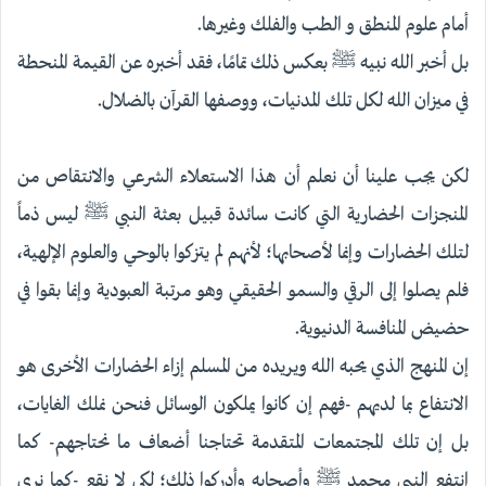
أمام علوم المنطق و الطب والفلك وغيرها.
بل أخبر الله نبيه ﷺ بعكس ذلك تمامًا، فقد أخبره عن القيمة المنحطة
في ميزان الله لكل تلك المدنيات، ووصفها القرآن بالضلال.
لكن يجب علينا أن نعلم أن هذا الاستعلاء الشرعي والانتقاص من
المنجزات الحضارية التي كانت سائدة قبيل بعثة النبي ﷺ ليس ذماً
لتلك الحضارات وإنما لأصحابها؛ لأنهم لم يتزكوا بالوحي والعلوم الإلهية،
فلم يصلوا إلى الرقي والسمو الحقيقي وهو مرتبة العبودية وإنما بقوا في
حضيض المنافسة الدنيوية.
إن المنهج الذي يحبه الله ويريده من المسلم إزاء الحضارات الأخرى هو
الانتفاع بما لديهم -فهم إن كانوا يملكون الوسائل فنحن نملك الغايات،
بل إن تلك المجتمعات المتقدمة تحتاجنا أضعاف ما نحتاجهم- كما
انتفع النبي محمد ﷺ وأصحابه وأدركوا ذلك؛ لكي لا نقع -كما نرى