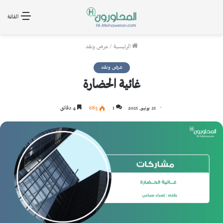
القائمة
الرئيسية
/
عرض ونقد
عرض ونقد
غائية الحضارة
21 يونيو, 2021
1
685
4 دقائق