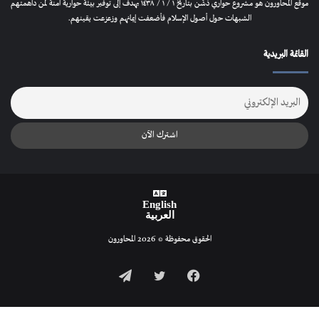
موقع المحاورون هو مشروع حواري دُشّن بتاريخ ١ / ١ / ١٤٣٨ يهدف إلى توفير بيئة حوارية آمنة لمن داهمتهم
الشبهات حول أصول الإسلام فأضعفت إيمانهم وزعزعت يقينهم.
القائمة البريدية
English
العربية
الحقوق محفوظة © 2026 المحاورون
فيسبوك
تويتر
تيلقرام