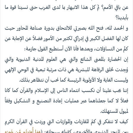
عن باقي الأمم؟ لِمَ كل هذا الانبهار بما لدى الغرب حتى نسينا قوة ما
بأيدينا؟
و الحمد لله، فتح الله بصيرتي للالتحاق بدورة صناعة المحاور حيث
كان لها الفضل الكبير في إدراكي لكثير من الأمور فضلاً عن الإجابة عن
كمٍّ من التساؤلات، وبعدها فأنا الآن أستطيع القول جازمة:
إن الحضارة بالمعنى الشائع والتي هي العلوم المدنية الدنيوية والتي
وُجِدت لخلق الرفاهة للبشرية هي ذات مرتبة تبعية في الوحي الإلهي
وليست الغاية ولا الأولوية الرئيسة كما نحب أن نتظاهر بذلك.
إننا يجب علينا أن نكسب انتماء الناس إلى الإسلام والقرآن كما كانا
فعلاً لا كما جعلناهما عبر عمليات إعادة التصنيع و التشكيل وفقاً
لميول المستهلك.
كيف لا نتفكر في كمِّ المقارنات والموازنات التي وردت في القرآن الكريم
بين المنجز الدنيوي والأخروي، كقوله سبحانه: (
وَمَا أُوتِيتُم مِّن شَيْءٍ