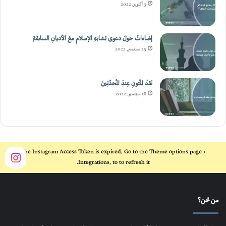
3 أكتوبر, 2022
إضاءاتٌ حولَ دعوى تشابهِ الإسلامِ معَ الأديانِ السابقةٍ
25 سبتمبر, 2022
نَقدُ المُتونِ عِندَ المُحدِّثِينَ
18 سبتمبر, 2022
The Instagram Access Token is expired, Go to the Theme options page >
Integrations, to to refresh it.
من نحن؟