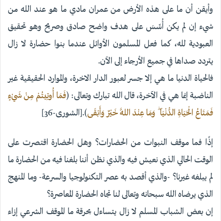
وأيقن أن ما على هذه الأرض من عمران مادي ما هو عند الله من
شيء إن لم يكن أُسِّسَ على هدف واضح صادق وصريح وهو تحقيق
العبودية لله، كما فعل المسلمون الأوائل عندما بنوا حضارة لا زال
يتردد صداها في جميع الأرجاء إلى الآن.
فالحياة الدنيا ما هي إلا جسر لعبور الدار الاخرة، والموارد الحقيقية غير
الناضبة إنما هي في الآخرة، قال الله تبارك وتعالى: (
فَمَا أُوتِيتُمْ مِنْ شَيْءٍ
فَمَتَاعُ الْحَيَاةِ الدُّنْيَا ۖ وَمَا عِنْدَ اللَّهِ خَيْرٌ وَأَبْقَى
).[الشورى-36]
إذًا فما موقف النبوات من الحضارات؟ وهل الحضارة اقتصرت على
الوقت الحالي الذي نعيش فيه والذي نظن أننا بلغنا فيه من الحضارة ما
لم يبلغه غيرنا؟ -والذي أقصد به عصر التكنولوجيا والسرعة- وما المنهج
الذي يرضاه الله سبحانه وتعالى لنا تجاه الحضارة المعاصرة؟
إن بعض الشباب المسلم لا زال يتساءل بحرقة ما الموقف الشرعي إزاء