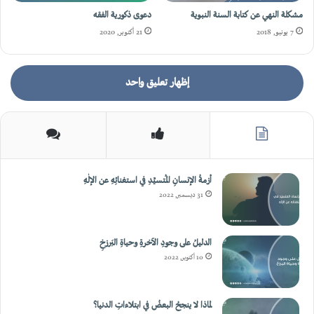
مشكلة النهي عن كتابة السنة النبوية
دعوى ذكورية الفقه
7 يونيو, 2018
21 أكتوبر, 2020
إظهار تعليق واحد
أزمةُ الإنسانِ المُتسيِّدِ في استغنائِهِ عن الإلٰهِ
31 ديسمبر, 2022
الدليلُ على وجودِ الآخرةِ وحياةِ البَرزخِ
10 أكتوبر, 2022
لماذا لا ينجحُ البعضُ في ابتلاءاتِ الدنيا؟