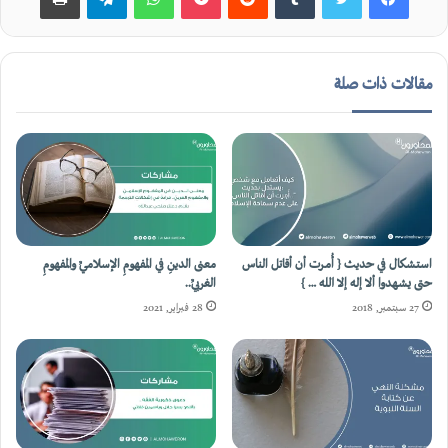
مقالات ذات صلة
استشكال في حديث { أُمرت أن أقاتل الناس
معنى الدينِ في المفهومِ الإسلاميِّ والمفهومِ
حتى يشهدوا ألا إله إلا الله … }
الغربيِّ..
27 سبتمبر, 2018
28 فبراير, 2021