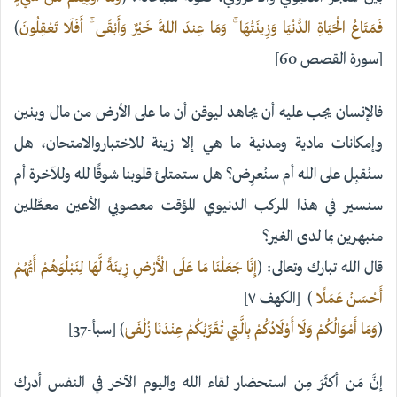
فَمَتَاعُ الْحَيَاةِ الدُّنْيَا وَزِينَتُهَا ۚ وَمَا عِندَ اللَّهِ خَيْرٌ وَأَبْقَىٰ ۚ أَفَلَا تَعْقِلُونَ
)
[سورة القصص 60]
فالإنسان يجب عليه أن يجاهد ليوقن أن ما على الأرض من مال وبنين
وإمكانات مادية ومدنية ما هي إلا زينة للاختباروالامتحان، هل
سنُقبِل على الله أم سنُعرِض؟ هل ستمتلئ قلوبنا شوقًا لله وللآخرة أم
سنسير في هذا المركب الدنيوي المؤقت معصوبي الأعين معطَّلين
منبهرين بما لدى الغير؟
قال الله تبارك وتعالى: (
إِنَّا جَعَلْنَا مَا عَلَى الْأَرْضِ زِينَةً لَّهَا لِنَبْلُوَهُمْ أَيُّهُمْ
أَحْسَنُ عَمَلًا
) [الكهف ٧]
(
وَمَا أَمْوَالُكُمْ وَلَا أَوْلَادُكُمْ بِالَّتِي تُقَرِّبُكُمْ عِنْدَنَا زُلْفَىٰ
) [سبأ-37]
إنَّ مَن أكثَرَ مِن استحضار لقاء الله واليوم الآخر في النفس أدرك