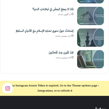
إضاءاتٌ حولَ دعوى تشابهِ الإسلامِ معَ الأديانِ السابقةٍ
25 سبتمبر, 2022
نَقدُ المُتونِ عِندَ المُحدِّثِينَ
18 سبتمبر, 2022
The Instagram Access Token is expired, Go to the Theme options page >
Integrations, to to refresh it.
من نحن؟
موقع المحاورون هو مشروع حواري دُشّن بتاريخ ١ / ١ / ١٤٣٨ يهدف إلى توفير بيئة حوارية آمنة لمن داهمتهم