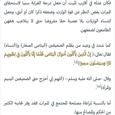
فكان عدله في أقارب الميت أن جعل درجة القرابة سببا لاستحقاق
الميراث بغض النظر عن قوة الوارث وضعفه ذكرا كان أو أنثى، وجعل
للنساء الوارثات بلا عصبة حقا مفروضا حتى لا يتلاعب بحقهن
الطامعون لضعفهن.
كما شدد في وعيد من يظلم الضعيفين (اليتامى الصغار) و(النساء)
فقال تعالى:(
إِنَّ الَّذِينَ يَأْكُلُونَ أَمْوَالَ الْيَتَامَى ظُلْمًا إِنَّمَا يَأْكُلُونَ فِي بُطُونِهِمْ
[3]
نَارًا وَسَيَصْلَوْنَ سَعِيرًا
)
.
وقال -صلى الله عليه وسلم-: (اللهم إني أحرّج حق الضعيفين اليتيم
[4]
والمرأة)
.
أما بالنسبة لمراعاة مصلحة المجتمع في الميراث فقد وفر لجانبه الكثير
من الحكم والمصالح منها: