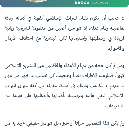
لا عجب أن يكون نظام الميراث الإسلامي أيقونة في كماله ودقة
تفاصيله وتمام عدله، إذ هو جزء أصيل من منظومة تشريعية ربانية
فريدة في وسطيتها واستيعابها لكل البشرية مع اختلاف الأزمان
والأحوال.
ومن ثَمَّ كان حظه من سهام الأعداء والحاقدين على التشريع الإسلامي
كبيراً، فتنازعته الأطراف نقداً وهجوماً، كل بحسب ما ظهر من عوار
قوانينهم و فكرهم، ولذلك في أبسط مقارنة فإن كفة ميزان الميراث
الإسلامي تبقى غالبة ومهيمنة بأصولها وأحكامها على غيرها من
التشريعات.
ولم يكن هذا التفضيل جزافا أو تحيزا، بل هو تميز حقيقي شهد به من