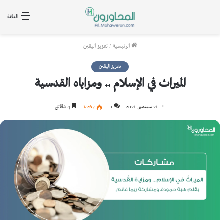
القائمة
الرئيسية
/
تعزيز اليقين
تعزيز اليقين
الميراث في الإسلام .. ومزاياه القدسية
21 سبتمبر, 2021
0
1٬267
4 دقائق