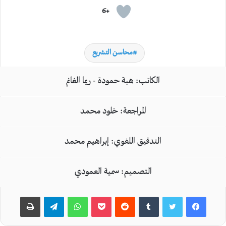
+6
محاسن التشريع
الكاتب: هبة حمودة - ريما الغانم
المراجعة: خلود محمد
التدقيق اللغوي: إبراهيم محمد
التصميم: سمية العمودي
بوكيت
واتساب
تيلقرام
طباعة