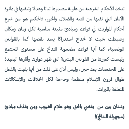
تتخذ الأحكام الشرعية من علوية مصدرها ثباتا وعدلا وتبقيها في دائرة
الأمان التي تقيها من التيه والضلال والجور، فالحكيم هو من شرع
أحكام المواريث في قواعد ومبادئ متينة مناسبة لكل زمان ومكان
وضبطت بحيث لا تحتاج استدراكا يسد نقصها كما بالقوانين
الوضعية، كما أنها قواعد مضمونة النتائج على مستوى المجتمع
وليست كغيرها من القوانين البشرية التي ظهر عوارها وآثارها البعيدة
على المجتمعات بعد حين، وليس أدلّ على ذلك من أنها بقيت بالفعل
طوال قرون الإسلام منظمة وحاسمة لكل الخلافات والإشكالات
المتعلقة بالميراث.
وشتان بين من يقضي بالحق وهو علام الغيوب وبمن يقذف بمبادئ
(مجهولة النتائج)!