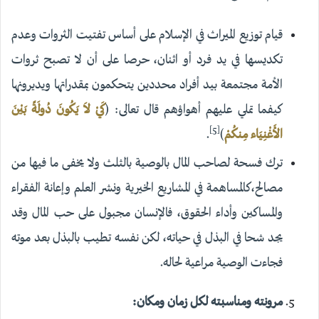
قيام توزيع الميراث في الإسلام على أساس تفتيت الثروات وعدم
تكديسها في يد فرد أو اثنان، حرصا على أن لا تصبح ثروات
الأمة مجتمعة بيد أفراد محددين يتحكمون بمقدراتها ويديرونها
كيفما تملي عليهم أهواؤهم قال تعالى: (
كَيْ لاَ يَكُونَ دُولَةً بَيْنَ
[5]
الأَغْنِيَاء مِنكُمْ
)
.
ترك فسحة لصاحب المال بالوصية بالثلث ولا يخفى ما فيها من
مصالح،كالمساهمة في المشاريع الخيرية ونشر العلم وإعانة الفقراء
والمساكين وأداء الحقوق، فالإنسان مجبول على حب المال وقد
يجد شحا في البذل في حياته، لكن نفسه تطيب بالبذل بعد موته
فجاءت الوصية مراعية لحاله.
مرونته ومناسبته لكل زمان ومكان: