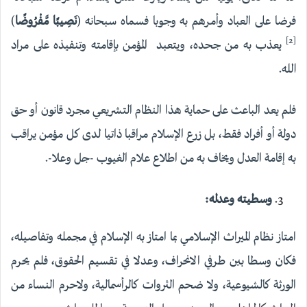
فرضا على العباد وأمرهم به وجوبا فسماه سبحانه (
نَصِيبًا مَّفْرُوضًا
)
[2]
يعذب به من جحده، ويتعبد المؤمن بإقامته وتنفيذه على مراد
الله.
فلم يعد الباعث على حماية هذا النظام التشريعي مجرد قانون أو حق
دولة أو أفراد فقط، بل زرع الإسلام مراقبا ذاتيا لدى كل مؤمن يراقب
به إقامة العدل ويخاف به من اطلاع علام الغيوب -جل وعلا-.
وسطيته وعدله:
امتاز نظام الميراث الإسلامي بما امتاز به الإسلام في مجمله وتفاصيله،
فكان وسطا بين طرفي الانحراف، وعدلا في تقسيم الحقوق، فلم يحرم
الورثة كالشيوعية، ولا ضحم الثروات كالرأسمالية، ولاحرم النساء من