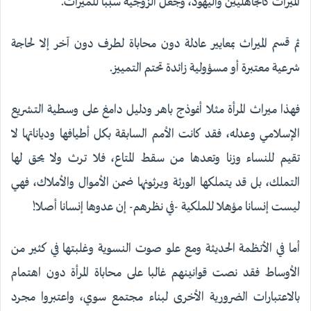
الميراث كالجاهليين واليهود، وجعل الزوجية سببا للميراث.
ثم قسم الميراث بمعايير عادلة دون محاباة لطرف دون آخر إلا لحاجة
شرعية معتبرة أو مسؤولية زائدة تحتم التمييز.
فهذا ميراث المرأة مثلا أنموذج باهر ودليل دامغ على وسطية التشريع
الإسلامي وعدله، فقد كانت الأمم السابقة بكل أطيافها ودياناتها لا
تقيم للنساء وزنا وتعدها من سقط المتاع، فلا ترث ولا يحق لها
التملك، بل قد يتملكها الورثة ويرثونها ضمن الأموال والأملاك، فهي
ليست إنسانا مؤهلا للملكية -في نظرهم- إن عدوها إنسانا أصلا!
أما في الأنظمة الحديثة ومع علو صوت النسوية وغلبتها في كثير من
الأوساط فقد نصت قوانينهم غالبا على محاباة المرأة دون اهتمام
بالاعتبارات الضرورية الأخرى لبناء مجتمع سوي، واعتبروا مجرد