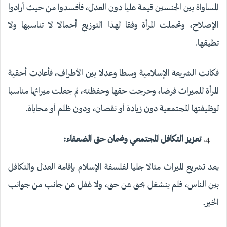
المساواة بين الجنسين قيمة عليا دون العدل، فأفسدوا من حيث أرادوا
الإصلاح، وتحملت المرأة وفقا لهذا التوزيع أحمالا لا تناسبها ولا
تطيقها.
فكانت الشريعة الإسلامية وسطا وعدلا بين الأطراف، فأعادت أحقية
المرأة للميراث فرضا، وحرجت حقها وحفظته، ثم جعلت ميراثها مناسبا
لوظيفتها المجتمعية دون زيادة أو نقصان، ودون ظلم أو محاباة.
تعزيز التكافل المجتمعي وضمان حق الضعفاء:
يعد تشريع الميراث مثالا جليا لفلسفة الإسلام بإقامة العدل والتكافل
بين الناس، فلم ينشغل بحق عن حق، ولا غفل عن جانب من جوانب
الخير.