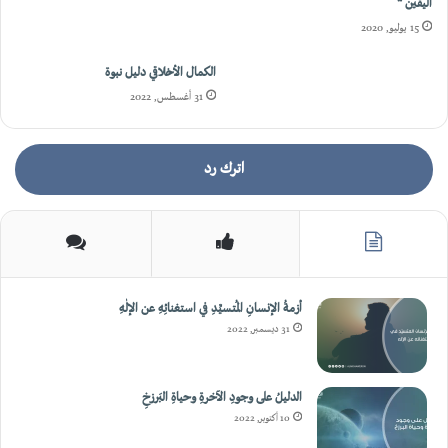
اليقين “
31 أغسطس, 2022
15 يوليو, 2020
اترك رد
أزمةُ الإنسانِ المُتسيِّدِ في استغنائِهِ عن الإلٰهِ
31 ديسمبر, 2022
الدليلُ على وجودِ الآخرةِ وحياةِ البَرزخِ
10 أكتوبر, 2022
لماذا لا ينجحُ البعضُ في ابتلاءاتِ الدنيا؟
3 أكتوبر, 2022