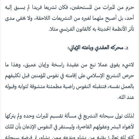
حرم من الميراث من المستحقين، فكان تشريعا فريدا لم يسبق إليه
أحد، بل أصبح ملهما لغيره من التشريعات اللاحقة، ولا يخفى مدى
تأثر الأنظمة الحديثة به كالقانون الفرنسي مثلا.
محركه العقدي وباعثه الإيماني:
لاشيء يفوق عملا نبع من عقيدة راسخة وإيمان عميق، وهذا ما
حرص التشريع الإسلامي على إقامته في نفوس المؤمنين قبل تكليفهم
بالعمل نفسه، فتتقبله النفوس راضية مطمئنة متشوقة لثوابه وقبوله
عند الله.
لذلك تولى سبحانه التشريع في مسألة تقسيم الميراث وحده ولم يتركها
لأهواء البشر وعقولهم القاصرة، وليستقر في النفوس الإذعان بأن الملك
كله لله تعالى؛ يؤتيه من يشاء وينزعه ممن يشاء، ثم فرضه سبحانه