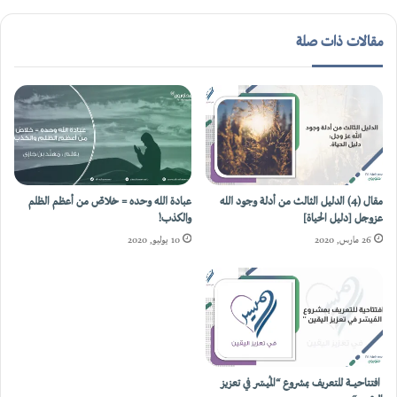
مقالات ذات صلة
مقال (4) الدليل الثالث من أدلة وجود الله
عبادة الله وحده = خلاصٌ من أعظم الظلم
عزوجل [دليل الحياة]
والكذب!
26 مارس, 2020
10 يوليو, 2020
افتتاحيـــة للتعريف بمشروع “المُيسّر في تعزيز
الكمال الأخلاقي دليل نبوة