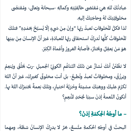
عبادتُكَ للهِ هيَ مُقتَضى خالِقيَّتِهِ وكمالِهِ -سبحانهُ وتعالى- ومُقتضَى
مخلوقِيَّتِكَ لهُ وحاجَتِكَ إليهِ.
لذا فكلُّ المَخلوقاتِ تَعبدُ ربَّها “وإنْ مِنْ شيءٍ إلّا يُسبِّحُ بِحَمْدِهِ” فتلكَ
المَخلوقاتُ كلُّها تُدرِكُ استحقاقَ ربِّها للعبادَةِ، غيرَ أنَّ الإنسانَ مِنْ بينِها
هوَ مَنْ يَعقِلُ ويَختارُ، فأصابَهُ الغرورُ وأعْماهُ الكِبْرُ.
لا تظُنّنَّ أنكَ نَشازٌ عن ذلكَ التّناغُمِ الكونِيِّ الجميلِ -ربٌ يَخلُقُ ويُنعِمُ
ويَرزُقُ، ومخلوقاتٌ تَعبدُ وتُطيعُ- بل أنتَ مخلوقٌ كغيرِكَ، غيرَ أنَّ اللهَ
تَكرَّمَ عليكَ ووهبَكَ مشيئةً وحُرّيَّةَ اختيارٍ، وتلكَ نِعمةٌ يَختبرُكَ اللهُ بها.
أتكونُ النِّعمةُ إذنْ سببًا لجَحْدِ المُنعِمِ؟
– ما أوجُهُ الحِكمَةِ إذنْ؟
البحثُ في أوجُهِ الحكمةِ متَّسعٌ، بحرٌ لا يدرِكُ الإنسانُ شطَّهُ، ومهما