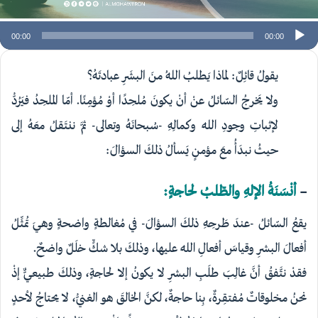
00:00
00:00
يقولُ قائِلٌ: لماذا يَطلبُ اللهُ منَ البشَرِ عبادتَهُ؟
ولا يَخرجُ السّائلُ عنْ أنْ يكونَ مُلحِدًا أوْ مُؤمِنًا. أمّا الملحِدُ فيَرُدُّ
لإثباتِ وجودِ اللهِ وكمالِهِ -سُبحانَهُ وتعالى- ثمَّ ننتَقلُ معَهُ إلى
حيثُ نبدَأُ معَ مؤمنٍ يَسألُ ذلكَ السؤالَ:
–
أنْسَنَةُ الإلهِ والطّلبُ لحاجةٍ:
يقعُ السّائلُ -عندَ طَرحِهِ ذلكَ السؤالَ- في مُغالطةٍ واضحةٍ وهيَ تُمثِّلُ
أفعالَ البشرِ وقياسَ أفعالِ اللهِ عليها، وذلكَ بلا شكٍّ خلَلٌ واضحٌ.
فقدْ نتَّفقُ أنَّ غالِبَ طلَبِ البشرِ لا يكونُ إلا لحاجةٍ، وذلكَ طبيعيٌّ إذْ
نحنُ مخلوقاتٌ مُفتقِرةٌ، بِنا حاجةٌ، لكنَّ الخالقَ هو الغنيُّ، لا يحتاجُ لأحدٍ