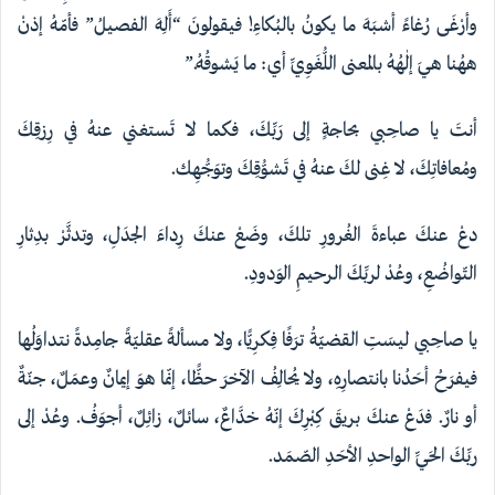
وأرْغَى رُغاءً أشبَهَ ما يكونُ بالبُكاءِ! فيقولونَ “أَلِهَ الفصيلُ” فأمّهُ إذنْ
ههُنا هيَ إلٰهُهُ بالمعنى اللُّغَوِيِّ أي: ما يَشوقُهُ.”
أنتَ يا صاحِبي بحاجةٍ إلى رَبِّكَ، فكما لا تَستغني عنهُ في رِزقِكَ
ومُعافاتِكَ، لا غِنى لكَ عنهُ في تَشوُّقِكَ وتوَجُّهِك.
دعْ عنكَ عباءةَ الغُرورِ تلكَ، وضَعْ عنكَ رِداءَ الجدَلِ، وتدثَّرْ بدِثارِ
التّواضُعِ، وعُدْ لربِّكَ الرحيمِ الوَدودِ.
يا صاحِبي ليسَتِ القضيّةُ ترَفًا فِكرِيًّا، ولا مسألةً عقليّةً جامِدةً نتداوَلُها
فيفرَحُ أحَدُنا بانتصارِهِ، ولا يُحالِفُ الآخرَ حظًّا، إنّما هوَ إيمانٌ وعمَلٌ، جنّةٌ
أو نارٌ. فدَعْ عنكَ بريقَ كِبْرِكَ إنّهُ خدَّاعٌ، سائلٌ، زائِلٌ، أجوَفُ. وعُدْ إلى
ربِّكَ الحَيِّ الواحدِ الأحَدِ الصّمَد.