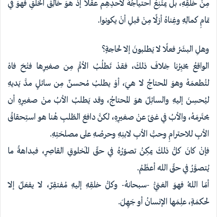
مِنْ خلقِهِ، بل يمتَنِعُ احتياجُهُ لأحدِهِم عقلًا إذْ هوَ خالِقُ الخلقِ فهوَ في
تمامِ كمالِهِ وغِناهُ أزلًا مِنْ قبلِ أنْ يكونوا.
وهلِ البشَرُ فعلًا لا يَطلبونَ إلا لحاجةٍ؟
الواقعُ يخبِرُنا خِلافَ ذلكَ، فقدْ تَطلُبُ الأمُّ مِن صغيرِها فتْحَ فاهْ
لتُطعمَهُ وهوَ المحتاجُ لا هيَ، أوْ يطلبُ مُحسنٌ مِن سائلٍ مدَّ يَديهِ
ليُحسِنَ إليهِ والسائِلُ هوَ المحتاجُ، وقد يَطلبُ الأبُ منْ صغيرِهِ أن
يحتَرمَهُ، والأبُ في غنىً عنْ صغيرِهِ، لكنَّ دافعَ الطّلبِ هُنا هو استِحقاقُ
الأبِ للاحترامِ وحبُّ الأبِ لابنِهِ وحرصُهِ على مصلحَتِهِ.
فإنْ كانَ كلُّ ذلكَ يمكِنُ تصوّرُهُ في حقِّ المَخلوقِ القاصِرِ، فبداهةً ما
يُتصوَّرُ في حقِّ اللهِ أعظَمُ.
أمّا اللهُ فهوَ الغنيُّ -سبحانهُ- وكلُّ خلقِهِ إليهِ مُفتقِرٌ، لا يفعَلُ إلا
لحكمَةٍ، علِمَها الإنسانُ أو جَهِلَ.