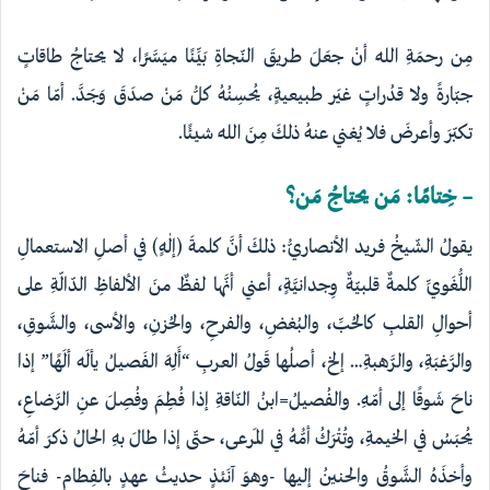
مِن رحمَةِ اللهِ أنْ جعَلَ طريقَ النّجاةِ بَيِّنًا ميَسَّرًا، لا يحتاجُ طاقاتٍ
جبّارةً ولا قدُراتٍ غيَر طبيعيةٍ، يُحسِنُهُ كلُّ مَنْ صدَقَ وَجَدَّ. أمّا مَنْ
تكبّرَ وأعرضَ فلا يُغني عنهُ ذلكَ مِنَ اللهِ شيئًا.
– خِتامًا: مَن يحتاجُ مَن؟
يقولُ الشّيخُ فريد الأنصاريُّ: ذلكَ أنَّ كلمةَ (إلٰهٍ) في أصلِ الاستعمالِ
اللُّغَويِّ كلمةٌ قلبيّةٌ وِجدانيَّةٍ، أعني أنَّها لفظٌ منَ الألفاظِ الدّالّةِ على
أحوالِ القلبِ كالحُبِّ، والبُغضِ، والفرحِ، والحُزنِ، والأسى، والشَّوقِ،
والرَّغبَةِ، والرَّهبةِ… إلخ، أصلُها قَولُ العربِ “أَلِهَ الفَصيلُ يألَه ألَهًا” إذا
ناحَ شَوقًا إلى أمّهِ. والفُصيلُ=ابنُ النّاقةِ إذا فُطِمَ وفُصِلَ عنِ الرَّضاعِ،
يُحبَسُ في الخيمةِ، وتُتْرَكُ أمُّهُ في المَرعى، حتّى إذا طالَ بهِ الحالُ ذكرَ أمّهُ
وأخذَهُ الشَّوقُ والحنينُ إليها -وهوَ آنَئذٍ حديثُ عهدٍ بالفِطامِ- فناحَ