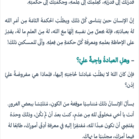
قدرَتُكَ إلى قُدرَتِهِ، كعِلمِكَ إلى عِلمهِ، وحِكمَتِكَ إلى حكمتِهِ.
إنَّ الإنسانَ حينَ يَتناسى كُلَّ ذلكَ ويطلُبُ الحكمَةَ التّامّةَ مِن أمْرِ اللهِ
لهُ بعبادَتِهِ، فإنّهُ يجعلُ مِنْ نفسِهِ إلٰهًا معَ اللهِ، لهُ مِنَ العلمِ ما لَهُ، يقدِرُ
على الإحاطَةِ بعلمِهِ ومَعرفَةِ كُلِّ حكمَةٍ مِن فِعلِهِ. وأنَّى للمسكينِ ذلكَ!
–
وهلِ العبادةُ واجِبةٌ عليّ؟
فإنْ كانَ اللهُ لا يَطلُبُ عَبادتَنا لحاجَتِهِ إليها، فلِماذا هيَ مفروضَةٌ عليَّ
إذَن؟
يسألُ الإنسانُ ذلكَ مُتناسِيًا موقِعَهُ منَ الكونِ، مُتَلبِّسًا ببعضِ الغرورِ.
أنتَ يا أخي مَخلوقٌ للهِ مِن عدَمٍ، كنتَ بعدَ أنْ لمْ تكُنْ، وذلكَ وحدَهُ
يقتَضِي أنْ تكونَ عبدًا للهِ، مُفتقِرًا إليهِ في معرفةِ أدِقِّ أمورِكَ، طائِعًا لهُ
فيما أمرَكَ، مجتَنِبًا ما نهاكَ.