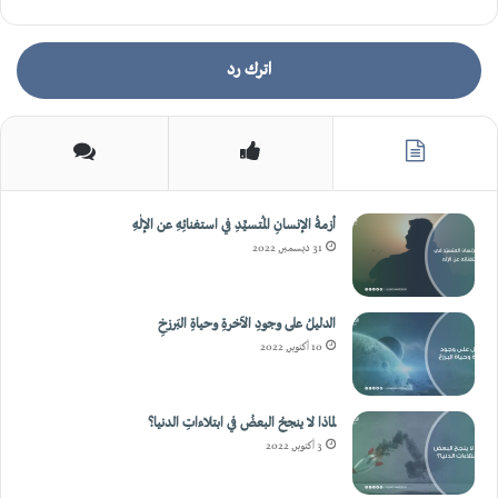
أزمةُ الإنسانِ المُتسيِّدِ في استغنائِهِ عن الإلٰهِ
31 ديسمبر, 2022
الدليلُ على وجودِ الآخرةِ وحياةِ البَرزخِ
10 أكتوبر, 2022
لماذا لا ينجحُ البعضُ في ابتلاءاتِ الدنيا؟
3 أكتوبر, 2022
إضاءاتٌ حولَ دعوى تشابهِ الإسلامِ معَ الأديانِ السابقةٍ
25 سبتمبر, 2022