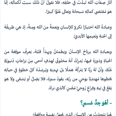
آثارُ صِفاتِ اللهِ تَبدَّتْ في خلقِهِ، فلا نقولُ أنَّ ذلكَ سببٌ لكمالِهِ، إنّما
هوَ مُقتَضى كمالِهِ سُبحانهُ وتعالى عُلوًّا كبيرًا.
وعبادةُ اللهِ اختيارًا تكريمٌ للإنسانِ ونِعمَةٌ منَ اللهِ ومِنةٌ، إذ هيَ طريقُهُ
إلى الجنةِ ونَعيمِها الأبَديِّ.
وبعبادةِ اللهِ يرتاحُ الإنسانُ ويَطمئنُّ ويهدَأُ قلبُهُ، يَعرِفُ موقِعَهُ منَ
الحياةِ ودَورَهُ فيها، يُدرِكُ أنهُ مخلوقٌ لهدَفٍ أسمى مِنْ نِزاعاتٍ دُنيويَّةٍ
غَثَّةٍ، وأنَّ لهُ ربًّا لا يَتركُهُ همَلًا بلْ يَهدِيهِ ويُرشِدُهُ كلَّ خطوَةٍ في حياتِهِ
يَخطوها مُهتدِيًا بوَحيٍ من ربِّهِ، يقودُ سَيرَهُ، فلا يَضِلُّ أو يَشقى ولا هوَ
يَقعُ في تِيهٍ وفراغٍ رُوحيٍّ مُضْنٍ كالذي نراهُ.
– أهُوَ جِدُّ عَسيرٍ؟
هُنا نتَحدّثُ عنِ الإنسانِ الذي يَجهلُ نفسَهُ وواقعَهُ؛