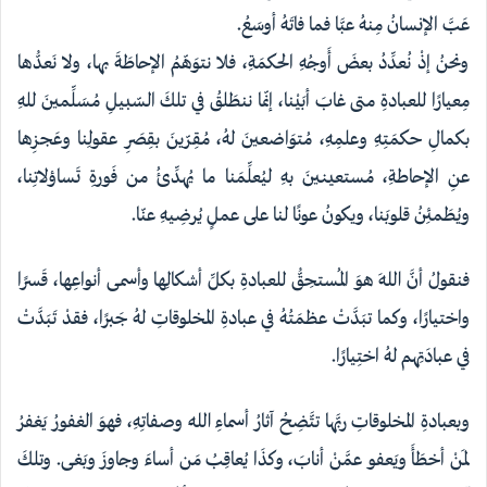
عَبَّ الإنسانُ مِنهُ عبَّا فما فاتَهُ أوسَعُ.
ونحنُ إذْ نُعدِّدُ بعضَ أَوجُهِ الحكمَةِ، فلا نتوَهّمُ الإحاطَةَ بها، ولا نَعدُّها
مِعيارًا للعبادةِ متى غابَ أبَيْنا، إنّما ننطَلقُ في تلكَ السّبيلِ مُسَلِّمينَ للهِ
بكمالِ حكمَتِهِ وعلمِهِ، مُتوَاضعينَ لهُ، مُقِرّينَ بقِصَرِ عقولِنا وعَجزِها
عنِ الإحاطةِ، مُستعينينَ بهِ ليُعلِّمَنا ما يُهدِّئُ من فَورةِ تَساؤلاتِنا،
ويُطَمئِنُ قلوبَنا، ويكونُ عونًا لنا على عملٍ يُرضِيهِ عنّا.
فنقولُ أنَّ اللهَ هوَ المُستحِقُّ للعبادةِ بكلِّ أشكالِها وأسمى أنواعِها، قَسرًا
واختيارًا، وكما تبَدَّتْ عظمَتُهُ في عبادةِ المخلوقاتِ لهُ جَبرًا، فقدْ تَبَدَّتْ
في عبادَتِهم لهُ اختِيارًا.
وبعبادةِ المخلوقاتِ ربَّها تتَّضِحُ آثارُ أسماءِ اللهِ وصفاتِهِ، فهوَ الغفورُ يَغفرُ
لمَنْ أخطَأَ ويَعفو عمَّنْ أنابَ، وكذَا يُعاقِبُ مَن أساءَ وجاوزَ وبَغى. وتلكَ