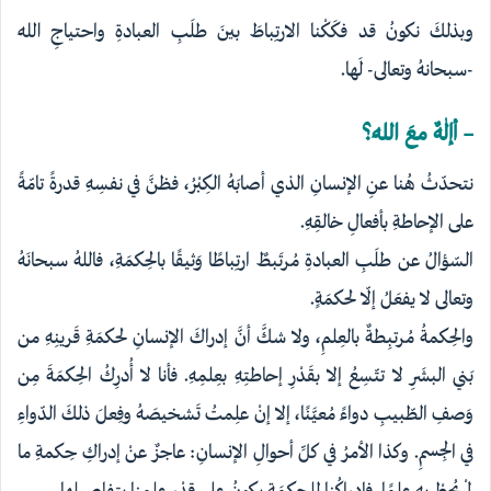
وبذلكَ نكونُ قد فكَكْنا الارتِباطَ بينَ طلَبِ العبادةِ واحتياجِ اللهِ
-سبحانهُ وتعالى- لَها.
– أإلٰهٌ معَ اللهِ؟
نتحدّثُ هُنا عنِ الإنسانِ الذي أصابَهُ الكِبْرُ، فظنَّ في نفسِهِ قدرةً تامّةً
على الإحاطةِ بأفعالِ خالقِهِ.
السّؤالُ عن طلَبِ العبادةِ مُرتَبطٌ ارتِباطًا وَثيقًا بالحِكمَةِ، فاللهُ سبحانَهُ
وتعالى لا يفعَلُ إلّا لحكمَةٍ.
والحِكمةُ مُرتبِطةٌ بالعِلمِ، ولا شكَّ أنَّ إدراكَ الإنسانِ لحكمَةِ قَرينِهِ من
بَني البشَرِ لا تتّسِعُ إلا بقَدْرِ إحاطتِهِ بعِلمِهِ. فأنا لا أُدرِكُ الحِكمَةَ مِن
وَصفِ الطّبيبِ دواءً مُعيَّنًا، إلا إنْ علِمتُ تَشخيصَهُ وفِعلَ ذلكَ الدّواءِ
في الجِسمِ. وكذا الأمرُ في كلِّ أحوالِ الإنسانِ: عاجزٌ عنْ إدراكِ حِكمةِ ما