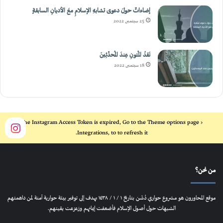
نَقدُ المُتونِ عِندَ المُحدِّثِينَ
18 سبتمبر, 2022
The Instagram Access Token is expired, Go to the Theme options page >
Integrations, to to refresh it.
من نحن؟
موقع المحاورون هو مشروع حواري دُشّن بتاريخ ١ / ١ / ١٤٣٨ يهدف إلى توفير بيئة حوارية آمنة لمن داهمتهم
الشبهات حول أصول الإسلام فأضعفت إيمانهم وزعزعت يقينهم.
القائمة البريدية