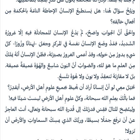
لمْ يُحِطْ بهِ عِلمًا. فإدراكُنا للحِكمَةِ يكونُ على قدْرِ عِلمِنا بتفاصيلِها.
ويَلِحُّ سؤالٌ هُنا: هل يَستطيعُ الإنسانُ الإحاطةَ التامّةَ بالحكمَةِ مِن
أفعالِ خالِقهِ؟
والحقُّ أنَّ الجوابَ واضحٌ، لمْ يَدْعُ الإنسانَ للمجادلَةِ فيهِ إلّا غرورُهُ
الشّديدُ، فمُذْ وضَعَ الإنسانُ نفسَهُ في المركزِ وجعَلَ -بُهتانًا وزُورًا- كلَّ
شيءٍ يدورُ مِنْ حَولِهِ، وقدْ أعمى الغرورُ بصيرَتَهُ، فظَنَّ الإنسانُ أنّهُ يَملكُ
مِنَ العلمِ ما هوَ للهِ، والصّوابُ أنَّ البَونَ شاسِعٌ والهُوَّةَ عَميقةٌ عميقة.
بلْ لا مقارَنَةَ تَنعقِدُ ولا بَونَ ولا هُوّةَ تتَّسعُ.
تخيّلْ معِي لو أنَّ إنسانًا أرادَ أن يُحيطَ بجميعِ علومِ أهلِ الأرضِ، أيَقدِرُ؟
فما بالُكَ بعِلمِ اللهِ سبحانَهُ، وكلُّ علومِ أهلِ الأرضِ ليسَتْ شيئًا فيهِ!
ولِيتّضِحَ المثالُ فقِسْ قدرَتَكَ إلى قُدرةِ اللهِ سبحانهُ وتعالى، أنتَ العاجِزُ
عنْ أنْ ترفَعَ حِمْلًا بسيطًا، وربُّكَ الذي يمسِكُ السماواتِ والأرضَ أنْ
تَزولا!