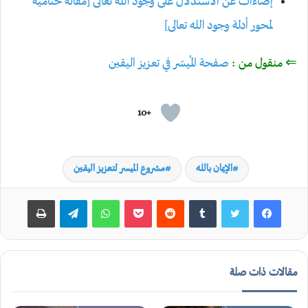
إضاءات عن الاستدلال على وجود الله تعالى [مقالة ختامية
لمحور أدلة وجود الله تعالى]
⇐ منقول من :
صفحة المُيسّر في تعزيز اليقين
+10
الإيمان بالله
مشروع الميسر لتعزيز اليقين
بوكيت
واتساب
تيلقرام
طباعة
مقالات ذات صلة