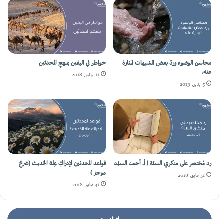
محاسن الوضوء وردّ بعض الشبهات المثارة
خواطر في اليقين بمنهجِ المحدثين
عنه.
11 يونيو, 2018
5 يناير, 2019
رد مُختصر على منكري السنّة | أ. أحمد السيِّد
قواعد المحدثين لإدراكِ عِلة الحَديث (شرحٌ
موجز )
31 مايو, 2018
31 مايو, 2018