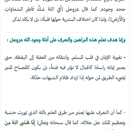
جحد وجوده, كما قال عزوجل {أَفِي اللَّهِ شَكٌّ فَاطِرِ السَّمَاوَاتِ
وَالْأَرْضِ}!، ولذا كان اختلاف البشرية حولها قليلًا، بل لا يكاد يُذكر.
وإنما هدف تعلم هذه البراهين والتعرف على أدلة وجود الله عزوجل :
•
تقوية الإيمان في قلب المسلم, وانتقاله من الغفلة إلى اليقظة, حتى
يصير إيمانه راسخًا كالجبال لا تؤثر فيه فتنةٌ، بل يكون كالمصباح المنير
يُضيء الطريق لمن حوله إذا ازداد ظلام الشبهات حلكة.
• كما أن التعرف عليها يُعتبر من طرق العلم بالله الذي يُورث خشية
وتعظيم الملك جل جلاله، كما قال سبحانه وتعالى{
إِنَّمَا يَخْشَى اللَّهَ مِنْ