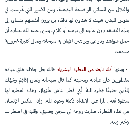
والجلال من المسائل الواضحة البدهية، ومن الأمور التي غُرست في
نفوس البشر، بحيث لا يجدون لها دفعًا، بل يرون أنفسهم تنساق إلى
هذه الحقيقة دون حاجة إلى برهنة أو كلام، ومن رحمة الله بعباده أن
جعل شواهد ودواعي وبراهين الإيمان به سبحانه وتعالى كثيرة ضرورية
متنوعة،
•
ومنها
أدلة نابعة من الفطرة البشرية؛
فالله جل جلاله خلق عباده
مفطورين على عبادته ومحبته كما قال سبحانه وتعالى {فَأَقِمْ وَجْهَكَ
لِلدِّينِ حَنِيفًا فِطْرَةَ اللَّهِ الَّتِي فَطَرَ النَّاسَ عَلَيْهَا}، وهذه الفطرة لها
سطوة تُعين المرأ على الإنقياد لأدلة وجود الله، وإذا انتكس الإنسان
عن هذه الفطرة، صارت روحه إلى سجن وضيق، وقلبه في اضطراب
وتحيّر وتيه.