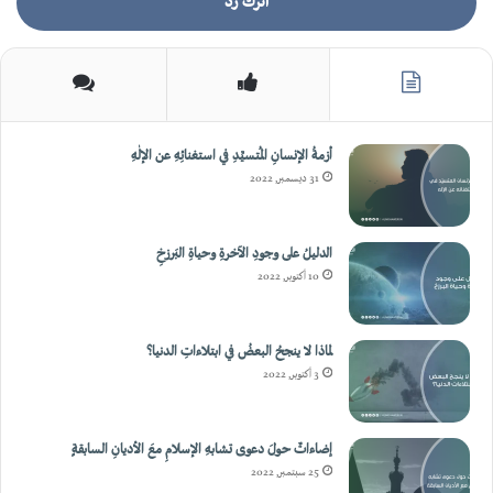
اترك رد
أزمةُ الإنسانِ المُتسيِّدِ في استغنائِهِ عن الإلٰهِ
31 ديسمبر, 2022
الدليلُ على وجودِ الآخرةِ وحياةِ البَرزخِ
10 أكتوبر, 2022
لماذا لا ينجحُ البعضُ في ابتلاءاتِ الدنيا؟
3 أكتوبر, 2022
إضاءاتٌ حولَ دعوى تشابهِ الإسلامِ معَ الأديانِ السابقةٍ
25 سبتمبر, 2022