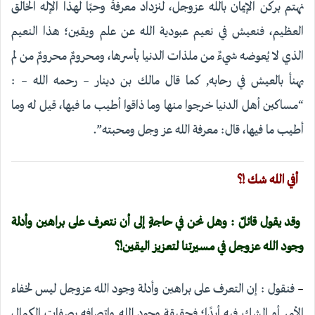
نهتم بركن الإيمان بالله عزوجل، لنزداد معرفةً وحبًا لهذا الإله الخالق
العظيم، فنعيش في نعيم عبودية الله عن علم ويقين؛ هذا النعيم
الذي لا يُعوضه شيءٌ من ملذات الدنيا بأسرها، ومحرومٌ محرومٌ من لم
يهنأ بالعيش في رحابه, كما قال مالك بن دينار – رحمه الله – :
“مساكين أهل الدنيا خرجوا منها وما ذاقوا أطيب ما فيها، قيل له وما
أطيب ما فيها، قال: معرفة الله عز وجل ومحبته”.
أفي الله شك !؟
وقد يقول قائلٌ : وهل نحن في حاجةٍ إلى أن نتعرف على براهين وأدلة
وجود الله عزوجل في مسيرتنا لتعزيز اليقين!؟
–
فنقول : إن التعرف على براهين وأدلة وجود الله عزوجل ليس لخفاء
الأمر أو الشك فيه أبدًا؛ فحقيقة وجود الله واتصافه بصفات الكمال