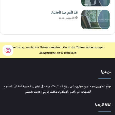
نَقدُ المُتونِ عِندَ المُحدِّثِينَ
18 سبتمبر, 2022
The Instagram Access Token is expired, Go to the Theme options page >
Integrations, to to refresh it.
من نحن؟
موقع المحاورون هو مشروع حواري دُشّن بتاريخ ١ / ١ / ١٤٣٨ يهدف إلى توفير بيئة حوارية آمنة لمن داهمتهم
الشبهات حول أصول الإسلام فأضعفت إيمانهم وزعزعت يقينهم.
القائمة البريدية